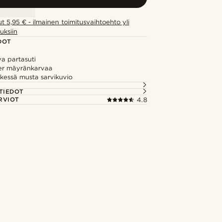
ut 5,95 € - ilmainen toimitusvaihtoehto yli
uksiin
DOT
a partasuti
er mäyränkarvaa
kessä musta sarvikuvio
TIEDOT
RVIOT
4.8