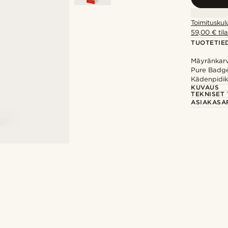
Toimituskul
59,00 € tila
TUOTETIE
Mäyränkarv
Pure Badg
Kädenpidik
KUVAUS
TEKNISET 
ASIAKASA