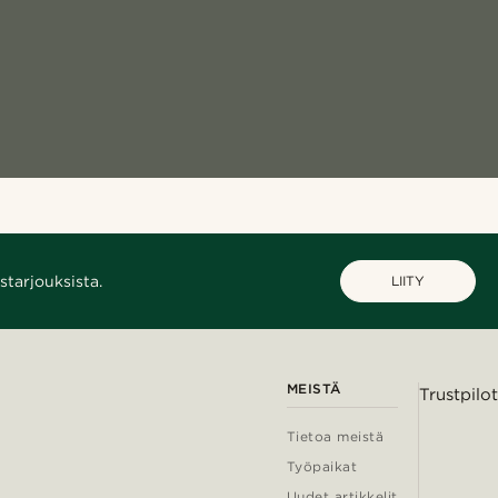
starjouksista.
LIITY
MEISTÄ
Trustpilot
Tietoa meistä
Työpaikat
Uudet artikkelit