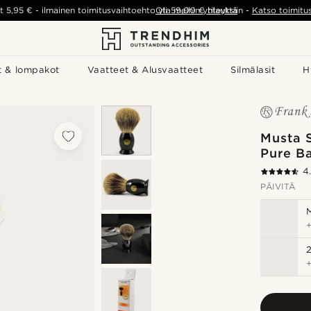
t
5,95 €
-
ilmainen toimitusvaihtoehto yli
Ota meihin yhteyttä
59,00 €
tilauksiin
-
Katso toimitu
t & lompakot
Vaatteet & Alusvaatteet
Silmälasit
H
Musta 
Pure Ba
4
PÄIVITÄ
M
2