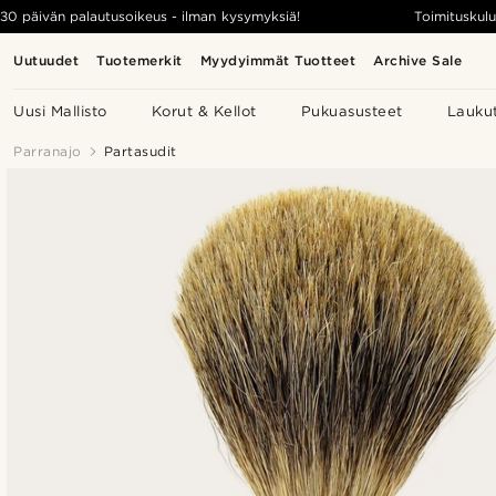
30 päivän palautusoikeus - ilman kysymyksiä!
Toimituskulu
Uutuudet
Tuotemerkit
Myydyimmät Tuotteet
Archive Sale
Uusi Mallisto
Korut & Kellot
Pukuasusteet
Lauku
Parranajo
Partasudit