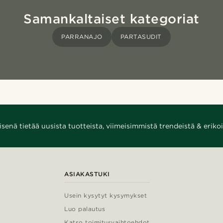
Samankaltaiset kategoriat
PARRANAJO
PARTASUDIT
enä tietää uusista tuotteista, viimeisimmistä trendeistä & erikoi
ASIAKASTUKI
Usein kysytyt kysymykset
Luo palautus
Katso toimitusvaihtoehdot