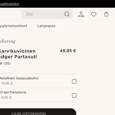
svaihtoehdot
Etsi
ygieniatuotteet
Lahjaopas
Sarvikuvioinen
49,95 €
dger Partasuti
.8
(35)
etallinen Saippuakulho
+
19,95 €
0-kpl Partateriä
+
6,95 €
LISÄÄ OSTOSKORIIN