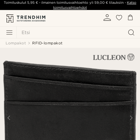
Toimituskulut
5,95 €
- ilmainen toimitusvaihtoehto yli
59,00 €
tilauksiin -
Katso
toimitusvaihtoehdot
Etsi
Lompakot
RFID-lompakot