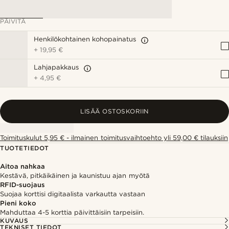
PÄIVITÄ
Henkilökohtainen kohopainatus
+
19,95 €
Lahjapakkaus
+
4,95 €
LISÄÄ OSTOSKORIIN
Toimituskulut 5,95 € - ilmainen toimitusvaihtoehto yli 59,00 € tilauksiin
TUOTETIEDOT
Aitoa nahkaa
Kestävä, pitkäikäinen ja kaunistuu ajan myötä
RFID-suojaus
Suojaa korttisi digitaalista varkautta vastaan
Pieni koko
Mahduttaa 4-5 korttia päivittäisiin tarpeisiin.
KUVAUS
TEKNISET TIEDOT