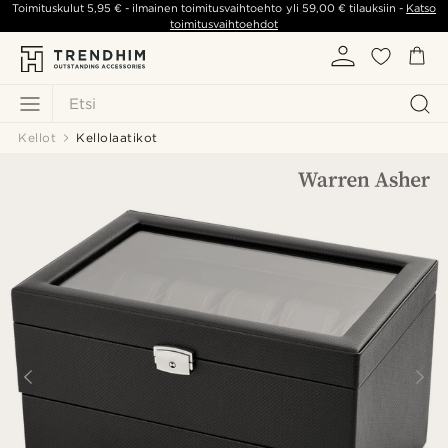
Toimituskulut
5,95 €
- ilmainen toimitusvaihtoehto yli
59,00 €
tilauksiin -
Katso
toimitusvaihtoehdot
Etsi
Kellot
Kellolaatikot