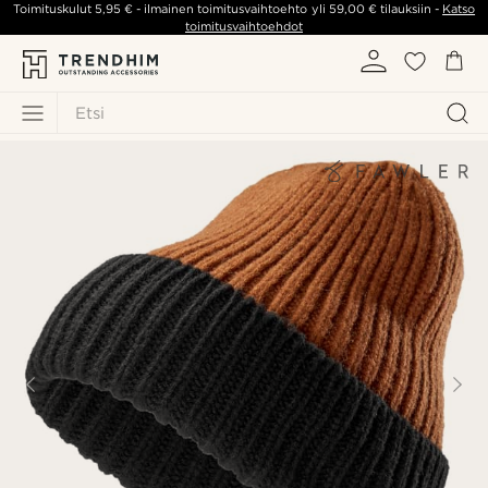
Toimituskulut
5,95 €
- ilmainen toimitusvaihtoehto yli
59,00 €
tilauksiin -
Katso
toimitusvaihtoehdot
Etsi