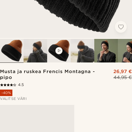
VIDEO
Musta ja ruskea Frencis Montagna -
26,97 €
pipo
44,95 €
4.5
-40%
VALITSE VÄRI