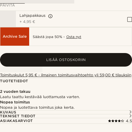
PÄIVITÄ
Lahjapakkaus
+
4,95 €
Archive Sale
Säästä jopa 50% -
Osta nyt
LISÄÄ OSTOSKORIIN
Toimituskulut 5,95 € - ilmainen toimitusvaihtoehto yli 59,00 € tilauksiin
TUOTETIEDOT
2 vuoden takuu
Laatu taattu kestävää luottamusta varten.
Nopea toimitus
Nopea ja luotettava toimitus joka kerta.
KUVAUS
TEKNISET TIEDOT
ASIAKASARVIOT
4.5