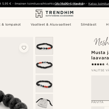
t
5,95 €
-
ilmainen toimitusvaihtoehto yli
Ota meihin yhteyttä
59,00 €
tilauksiin
-
Katso toimitu
t & lompakot
Vaatteet & Alusvaatteet
Silmälasit
H
Musta 
laavar
4
VALITSE V
PÄIVITÄ