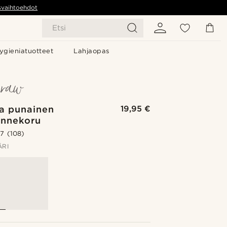
svaihtoehdot
Etsi
ygieniatuotteet
Lahjaopas
ja punainen
19,95 €
annekoru
.7
(108)
ÄRI