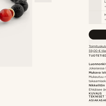
M
Toimituskul
59,00 € tila
TUOTETIE
Luonnonki
Jokaisessa k
Mukava is
Mukautuu r
takaamisek
Nikkelitön
Ehkäisee ärs
KUVAUS
TEKNISET 
ASIAKASA