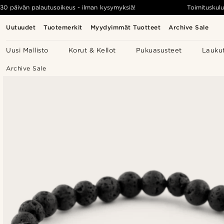
30 päivän palautusoikeus - ilman kysymyksiä!
Toimituskulu
Uutuudet
Tuotemerkit
Myydyimmät Tuotteet
Archive Sale
Uusi Mallisto
Korut & Kellot
Pukuasusteet
Lauku
Archive Sale