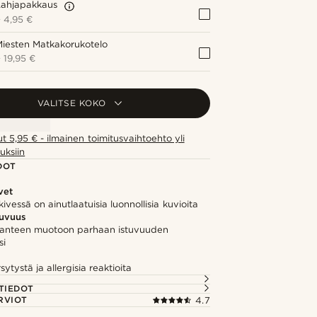
Lahjapakkaus
+
4,95 €
iesten Matkakorukotelo
+
19,95 €
VALITSE KOKO
ut 5,95 € - ilmainen toimitusvaihtoehto yli
uksiin
DOT
vet
ivessä on ainutlaatuisia luonnollisia kuvioita
tuvuus
anteen muotoon parhaan istuvuuden
si
ytystä ja allergisia reaktioita
TIEDOT
RVIOT
4.7