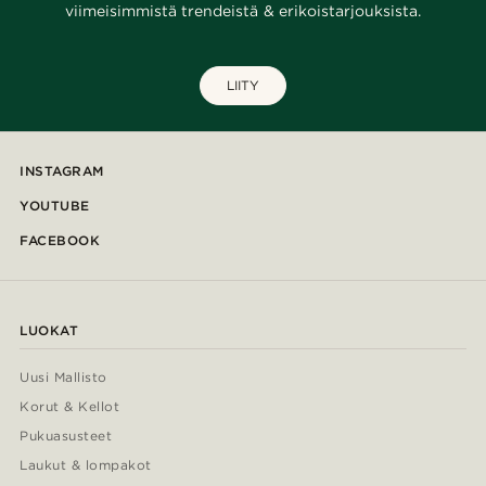
viimeisimmistä trendeistä & erikoistarjouksista.
LIITY
INSTAGRAM
YOUTUBE
FACEBOOK
LUOKAT
Uusi Mallisto
Korut & Kellot
Pukuasusteet
Laukut & lompakot