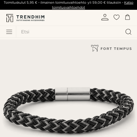
Toimituskulut
5,95 €
- ilmainen toimitusvaihtoehto yli
59,00 €
tilauksiin -
Katso
toimitusvaihtoehdot
Etsi