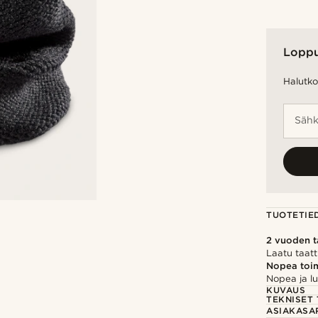
Lopp
Halutko 
Sähk
TUOTETIE
2 vuoden 
Laatu taatt
Nopea toim
Nopea ja lu
KUVAUS
TEKNISET 
ASIAKASA