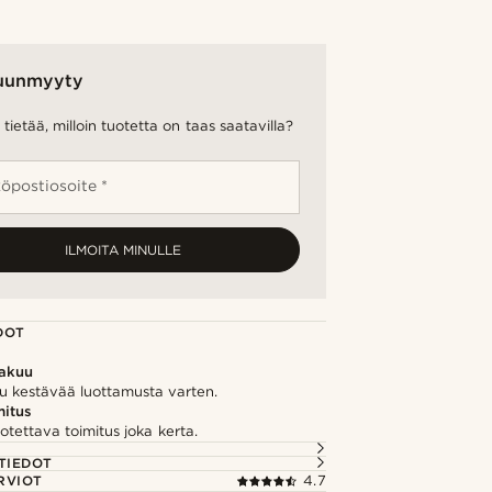
uunmyyty
tietää, milloin tuotetta on taas saatavilla?
öpostiosoite *
ILMOITA MINULLE
DOT
takuu
u kestävää luottamusta varten.
itus
otettava toimitus joka kerta.
TIEDOT
RVIOT
4.7