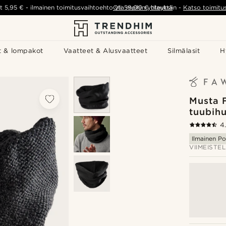
t
5,95 €
-
ilmainen toimitusvaihtoehto yli
Ota meihin yhteyttä
59,00 €
tilauksiin
-
Katso toimitu
t & lompakot
Vaatteet & Alusvaatteet
Silmälasit
H
Musta 
tuubihu
4
Ilmainen Po
VIIMEISTEL