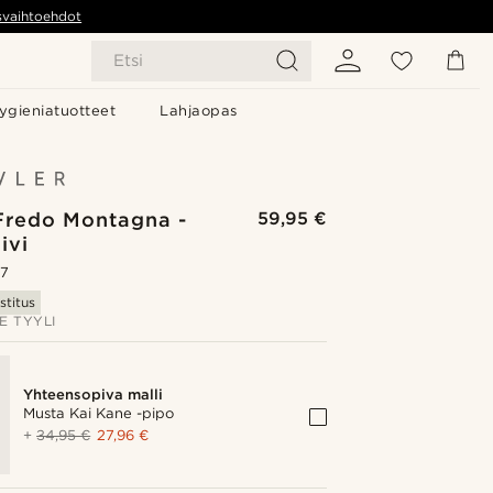
svaihtoehdot
Etsi
ygieniatuotteet
Lahjaopas
Fredo Montagna -
59,95 €
ivi
.7
stitus
E TYYLI
Yhteensopiva malli
Musta Kai Kane -pipo
+
34,95 €
27,96 €