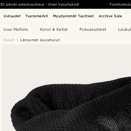
30 päivän palautusoikeus - ilman kysymyksiä!
Toimituskulu
Uutuudet
Tuotemerkit
Myydyimmät Tuotteet
Archive Sale
Uusi Mallisto
Korut & Kellot
Pukuasusteet
Lauku
Huivit
Lämpimät kaulahuivit