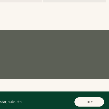
starjouksista.
LIITY