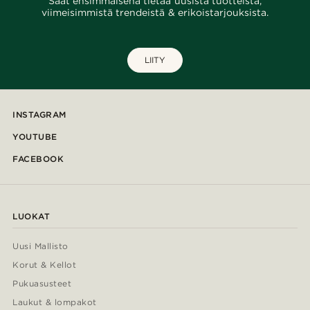
Saat ensimmäisenä tietää uusista tuotteista,
viimeisimmistä trendeistä & erikoistarjouksista.
LIITY
INSTAGRAM
YOUTUBE
FACEBOOK
LUOKAT
Uusi Mallisto
Korut & Kellot
Pukuasusteet
Laukut & lompakot