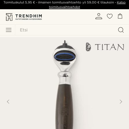
Toimituskulut
5,95 €
- ilmainen toimitusvaihtoehto yli
59,00 €
tilauksiin -
Katso
toimitusvaihtoehdot
Etsi