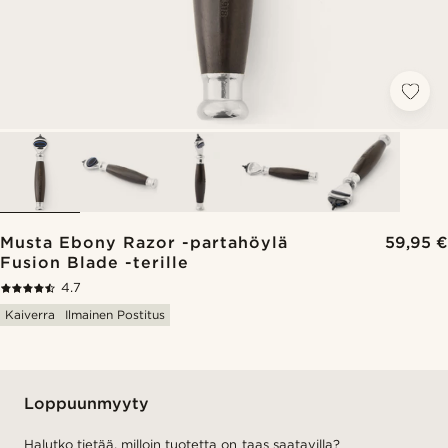
Musta Ebony Razor -partahöylä
59,95 €
Fusion Blade -terille
4.7
Kaiverra
Ilmainen Postitus
Loppuunmyyty
Halutko tietää, milloin tuotetta on taas saatavilla?