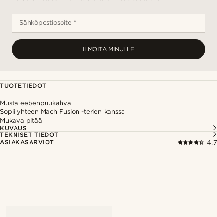
Sähköpostiosoite *
ILMOITA MINULLE
TUOTETIEDOT
Musta eebenpuukahva
Sopii yhteen Mach Fusion -terien kanssa
Mukava pitää
KUVAUS
TEKNISET TIEDOT
ASIAKASARVIOT
4.7