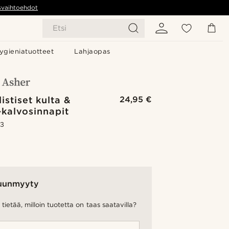
svaihtoehdot
Etsi
ygieniatuotteet
Lahjaopas
istiset kulta &
24,95 €
kalvosinnapit
.3
uunmyyty
tietää, milloin tuotetta on taas saatavilla?