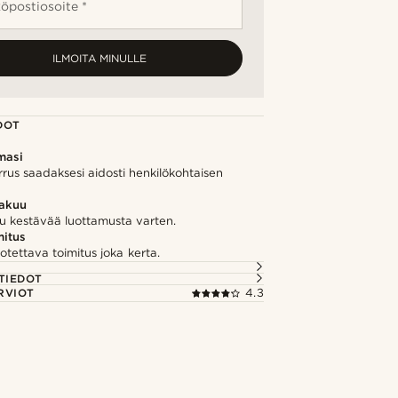
öpostiosoite *
ILMOITA MINULLE
DOT
masi
rrus saadaksesi aidosti henkilökohtaisen
takuu
u kestävää luottamusta varten.
itus
otettava toimitus joka kerta.
TIEDOT
RVIOT
4.3