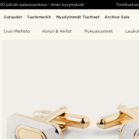
30 päivän palautusoikeus - ilman kysymyksiä!
Toimituskulu
Uutuudet
Tuotemerkit
Myydyimmät Tuotteet
Archive Sale
Uusi Mallisto
Korut & Kellot
Pukuasusteet
Lauku