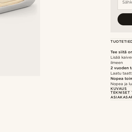
Sähk
TUOTETIE
Tee siitä o
Lisää kaive
ilmeen
2 vuoden 
Laatu taatt
Nopea toim
Nopea ja lu
KUVAUS
TEKNISET 
ASIAKASA