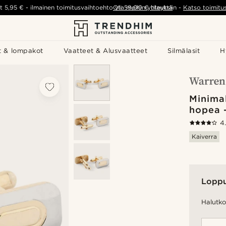
t
5,95 €
-
ilmainen toimitusvaihtoehto yli
Ota meihin yhteyttä
59,00 €
tilauksiin
-
Katso toimitu
t & lompakot
Vaatteet & Alusvaatteet
Silmälasit
H
Minimal
hopea -
4
Kaiverra
Lopp
Halutko 