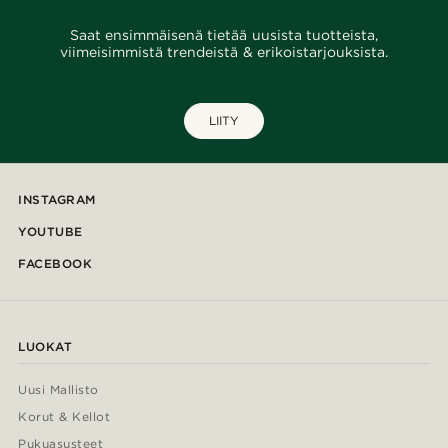
Saat ensimmäisenä tietää uusista tuotteista,
viimeisimmistä trendeistä & erikoistarjouksista.
LIITY
INSTAGRAM
YOUTUBE
FACEBOOK
LUOKAT
Uusi Mallisto
Korut & Kellot
Pukuasusteet