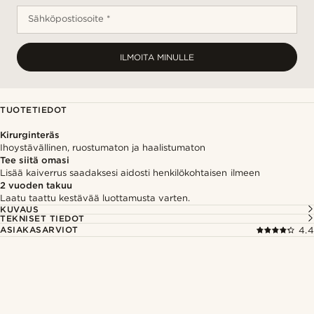
Sähköpostiosoite *
ILMOITA MINULLE
TUOTETIEDOT
Kirurginteräs
Ihoystävällinen, ruostumaton ja haalistumaton
Tee siitä omasi
Lisää kaiverrus saadaksesi aidosti henkilökohtaisen ilmeen
2 vuoden takuu
Laatu taattu kestävää luottamusta varten.
KUVAUS
TEKNISET TIEDOT
ASIAKASARVIOT
4.4