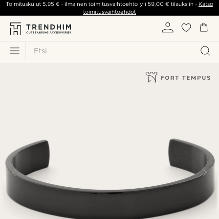
Toimituskulut
5,95 €
- ilmainen toimitusvaihtoehto yli
59,00 €
tilauksiin -
Katso
toimitusvaihtoehdot
Etsi