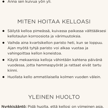
Anna sen kuivua yön yli.
MITEN HOITAA KELLOASI
Säilytä kelloa pimeässä, kuivassa paikassa välttääksesi
kellotaulun korroosiota ja värimuutoksia.
Vaihda aina kvartsikellon paristo heti, kun se loppuu.
Ajan myötä tyhjä paristo voi alkaa vuotaa ja
vahingoittaa kellon koneistoa.
Käytä mekaanisia kelloja vähintään kahtena päivänä
vuodessa, jotta hammaspyörät ja rattaat eivät tartu
kiinni.
Huollata kello ammatilaisella kolmen vuoden välein.
YLEINEN HUOLTO
Nyrkkisääntö:
Pidä huolta, että kellosi on viimeinen asia,