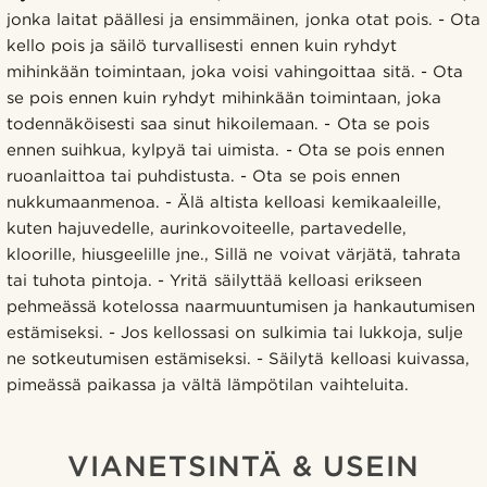
jonka laitat päällesi ja ensimmäinen, jonka otat pois. - Ota
kello pois ja säilö turvallisesti ennen kuin ryhdyt
mihinkään toimintaan, joka voisi vahingoittaa sitä. - Ota
se pois ennen kuin ryhdyt mihinkään toimintaan, joka
todennäköisesti saa sinut hikoilemaan. - Ota se pois
ennen suihkua, kylpyä tai uimista. - Ota se pois ennen
ruoanlaittoa tai puhdistusta. - Ota se pois ennen
nukkumaanmenoa. - Älä altista kelloasi kemikaaleille,
kuten hajuvedelle, aurinkovoiteelle, partavedelle,
kloorille, hiusgeelille jne., Sillä ne voivat värjätä, tahrata
tai tuhota pintoja. - Yritä säilyttää kelloasi erikseen
pehmeässä kotelossa naarmuuntumisen ja hankautumisen
estämiseksi. - Jos kellossasi on sulkimia tai lukkoja, sulje
ne sotkeutumisen estämiseksi. - Säilytä kelloasi kuivassa,
pimeässä paikassa ja vältä lämpötilan vaihteluita.
VIANETSINTÄ & USEIN