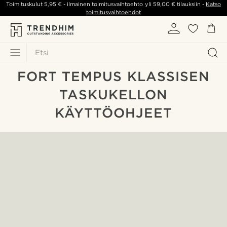
Toimituskulut
5,95 €
- ilmainen toimitusvaihtoehto yli
59,00 €
tilauksiin -
Katso
toimitusvaihtoehdot
Etsi
FORT TEMPUS KLASSISEN
TASKUKELLON
KÄYTTÖOHJEET