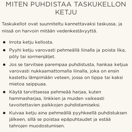
MITEN PUHDISTAA TASKUKELLON
KETJU
Taskukellot ovat suunniteltu kannettavaksi taskussa, ja
niissä on harvoin mitään vedenkestävyyttä.
Irrota ketju kellosta.
Pyyhi ketju varovasti pehmeällä liinalla ja poista lika,
pöly tai sormenjäljet.
Jos se tarvitsee parempaa puhdistusta, hankaa ketjua
varovasti nukkaamattomalla liinalla, joka on ensin
kastettu lämpimään veteen, jossa on tippa tai kaksi
mietoa saippuaa.
Käytä tarvittaessa pehmeää harjaa, kuten
hammasharjaa, linkkien ja muiden vaikeasti
tavoitettavien paikkojen puhdistamiseksi.
Kuivaa ketju aina pehmeällä pyyhkeellä puhdistuksen
jälkeen, sillä se poistaa epäpuhtaudet ja estää
tahrojen muodostumisen.