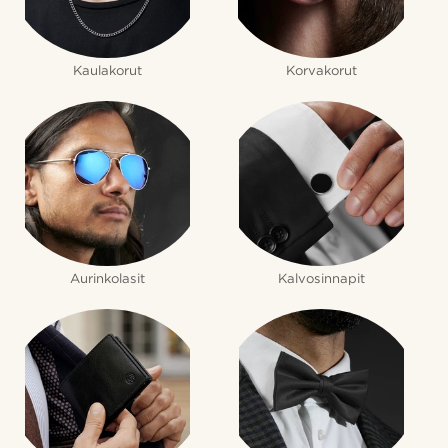
Kaulakorut
Korvakorut
Aurinkolasit
Kalvosinnapit