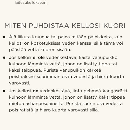
laitesukellukseen.
MITEN PUHDISTAA KELLOSI KUORI
Älä liikuta kruunua tai paina mitään painikkeita, kun
kellosi on kosketuksissa veden kanssa, sillä tämä voi
päästää vettä kuoren sisään.
Jos kellosi
ei ole
vedenkestävä, kasta vanupuikko
kulhoon lämmintä vettä, johon on lisätty tippa tai
kaksi saippuaa. Purista vanupuikon kärkeä
poistaaksesi suurimman osan vedestä ja hiero kuorta
varovasti.
Jos kellosi
on
vedenkestävä, liota pehmeä kangasrätti
kulhoon lämmintä vettä, johon on lisätty kaksi tippaa
mietoa astianpesuainetta. Purista suurin osa vedestä
pois rätistä ja hiero kuorta varovasti sillä.