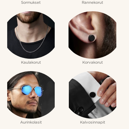
Sormukset
Rannekorut
Kaulakorut
Korvakorut
Aurinkolasit
Kalvosinnapit