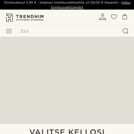
Toimituskulut
5,95 €
- ilmainen toimitusvaihtoehto yli
59,00 €
tilauksiin -
Katso
toimitusvaihtoehdot
Etsi
VALITSE KELLOSI