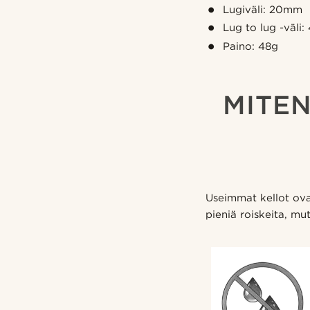
Lugiväli: 20mm
Lug to lug -väli
Paino: 48g
MITEN
Useimmat kellot ova
pieniä roiskeita, mut