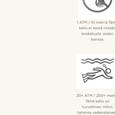
1 ATM / 10 metriä Tä
kello ei kestä mitää
kosketusta veden
kanssa.
20+ ATM / 200+ metr
Tämä kello on
turvallinen mihin
tahansa vedenalaise