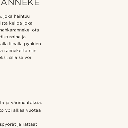
RANNEKE
, joka haihtuu
sta kelloa joka
 nahkaranneke, ota
distusaine ja
lla liinalla pyhkien
ä ranneketta niin
si, sillä se voi
ta ja värimuutoksia.
sto voi alkaa vuotaa
pyörät ja rattaat