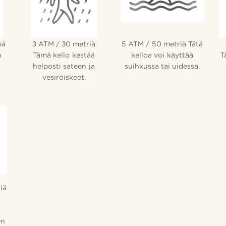
mä
3 ATM / 30 metriä
5 ATM / 50 metriä Tätä
n
Tämä kello kestää
kelloa voi käyttää
T
helposti sateen ja
suihkussa tai uidessa.
vesiroiskeet.
iä
en