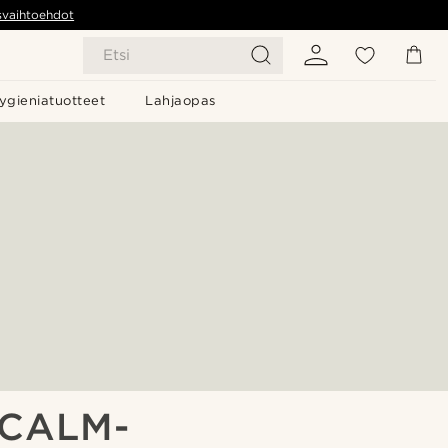
svaihtoehdot
Etsi
ygieniatuotteet
Lahjaopas
 CALM-