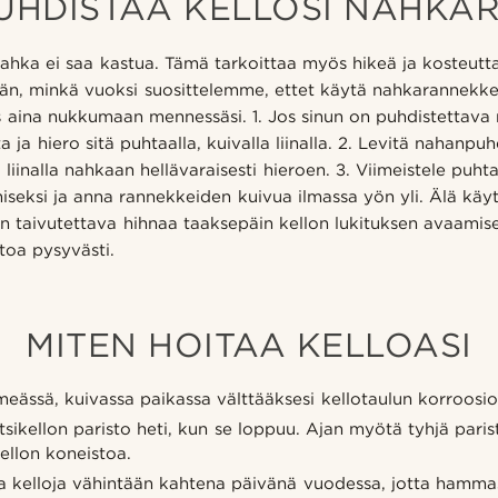
PUHDISTAA KELLOSI NAHKA
nahka ei saa kastua. Tämä tarkoittaa myös hikeä ja kosteutta
än, minkä vuoksi suosittelemme, ettet käytä nahkarannekkei
is aina nukkumaan mennessäsi. 1. Jos sinun on puhdistettava
ta ja hiero sitä puhtaalla, kuivalla liinalla. 2. Levitä nahanpuh
liinalla nahkaan hellävaraisesti hieroen. 3. Viimeistele puhtaa
iseksi ja anna rannekkeiden kuivua ilmassa yön yli. Älä käyt
 on taivutettava hihnaa taaksepäin kellon lukituksen avaamisek
oa pysyvästi.
MITEN HOITAA KELLOASI
imeässä, kuivassa paikassa välttääksesi kellotaulun korroosio
tsikellon paristo heti, kun se loppuu. Ajan myötä tyhjä pari
ellon koneistoa.
 kelloja vähintään kahtena päivänä vuodessa, jotta hammas