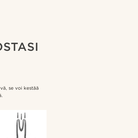
OSTASI
vä, se voi kestää
ä.