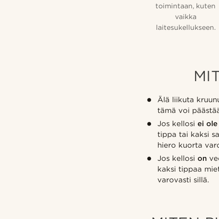
toimintaan, kuten
vaikka
laitesukellukseen.
MI
Älä liikuta kruun
tämä voi päästää
Jos kellosi
ei ole
tippa tai kaksi 
hiero kuorta varo
Jos kellosi
on
ved
kaksi tippaa miet
varovasti sillä.