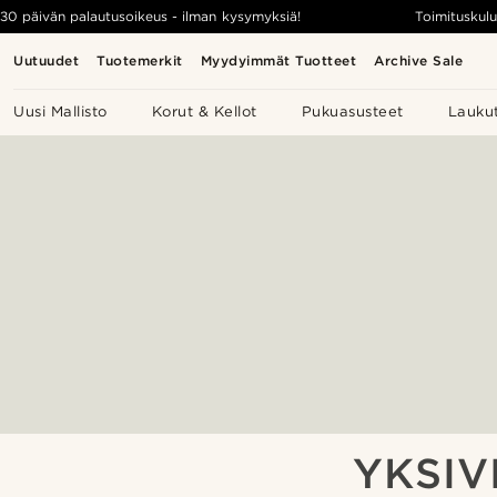
30 päivän palautusoikeus - ilman kysymyksiä!
Toimituskulu
Uutuudet
Tuotemerkit
Myydyimmät Tuotteet
Archive Sale
Uusi Mallisto
Korut & Kellot
Pukuasusteet
Lauku
YKSIV