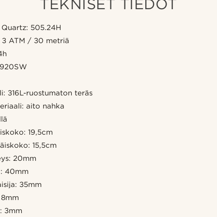
TEKNISET TIEDOT
 Quartz: 505.24H
 3 ATM / 30 metriä
4h
SR920SW
i: 316L-ruostumaton teräs
iaali: aito nahka
llä
skoko: 19,5cm
iskoko: 15,5cm
eys: 20mm
ja: 40mm
aisija: 35mm
: 8mm
s: 3mm