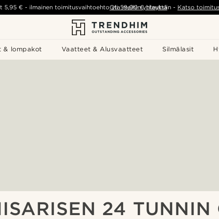
t
5,95 €
-
ilmainen toimitusvaihtoehto yli
Ota meihin yhteyttä
59,00 €
tilauksiin
-
Katso toimitu
t & lompakot
Vaatteet & Alusvaatteet
Silmälasit
H
IISARISEN 24 TUNNIN