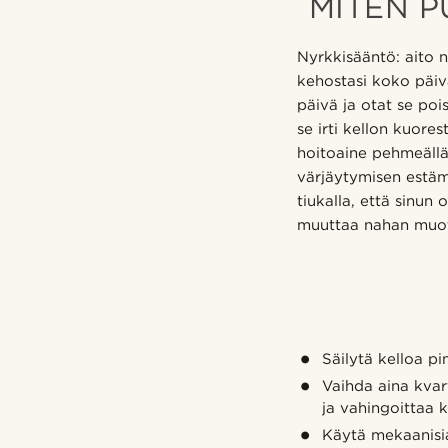
MITEN 
Nyrkkisääntö: aito 
kehostasi koko päiv
päivä ja otat se po
se irti kellon kuores
hoitoaine pehmeällä 
värjäytymisen estäm
tiukalla, että sinun
muuttaa nahan muot
Säilytä kelloa p
Vaihda aina kvar
ja vahingoittaa k
Käytä mekaanisia