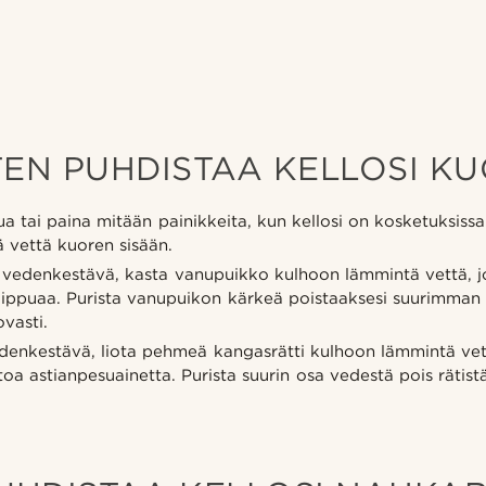
TEN PUHDISTAA KELLOSI KU
ua tai paina mitään painikkeita, kun kellosi on kosketuksissa
 vettä kuoren sisään.
vedenkestävä, kasta vanupuikko kulhoon lämmintä vettä, jo
saippuaa. Purista vanupuikon kärkeä poistaaksesi suurimman
vasti.
enkestävä, liota pehmeä kangasrätti kulhoon lämmintä vett
oa astianpesuainetta. Purista suurin osa vedestä pois rätist