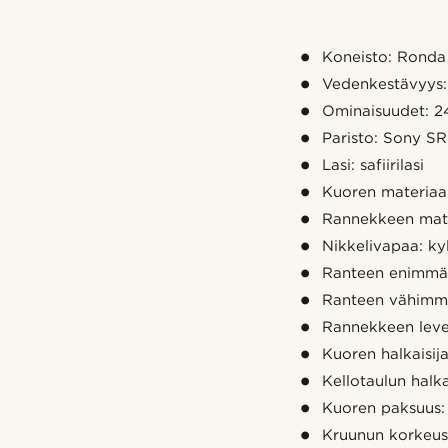
Koneisto: Ronda
Vedenkestävyys:
Ominaisuudet: 2
Paristo: Sony 
Lasi: safiirilasi
Kuoren materiaal
Rannekkeen mater
Nikkelivapaa: ky
Ranteen enimmäi
Ranteen vähimmä
Rannekkeen lev
Kuoren halkaisi
Kellotaulun halk
Kuoren paksuus
Kruunun korkeu