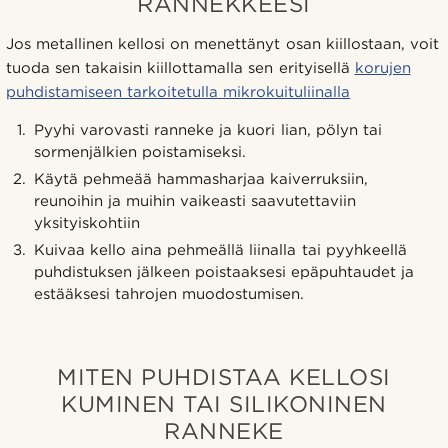
RANNEKKEESI
Jos metallinen kellosi on menettänyt osan kiillostaan, voit
tuoda sen takaisin kiillottamalla sen erityisellä
korujen
puhdistamiseen tarkoitetulla mikrokuituliinalla
Pyyhi varovasti ranneke ja kuori lian, pölyn tai
sormenjälkien poistamiseksi.
Käytä pehmeää hammasharjaa kaiverruksiin,
reunoihin ja muihin vaikeasti saavutettaviin
yksityiskohtiin
Kuivaa kello aina pehmeällä liinalla tai pyyhkeellä
puhdistuksen jälkeen poistaaksesi epäpuhtaudet ja
estääksesi tahrojen muodostumisen.
MITEN PUHDISTAA KELLOSI
KUMINEN TAI SILIKONINEN
RANNEKE