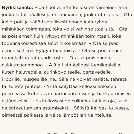
Nyrkkisääntö:
Pidä huolta, että kellosi on viimeinen asia,
jonka laitat päällesi ja ensimmäinen, jonka otat pois. - Ota
kello pois ja säilö turvallisesti ennen kuin ryhdyt
mihinkään toimintaan, joka voisi vahingoittaa sitä. - Ota
se pois ennen kuin ryhdyt mihinkään toimintaan, joka
todennäköisesti saa sinut hikoilemaan. - Ota se pois
ennen suihkua, kylpyä tai uimista. - Ota se pois ennen
ruoanlaittoa tai puhdistusta. - Ota se pois ennen
nukkumaanmenoa. - Älä altista kelloasi kemikaaleille,
kuten hajuvedelle, aurinkovoiteelle, partavedelle,
kloorille, hiusgeelille jne., Sillä ne voivat värjätä, tahrata
tai tuhota pintoja. - Yritä säilyttää kelloasi erikseen
pehmeässä kotelossa naarmuuntumisen ja hankautumisen
estämiseksi. - Jos kellossasi on sulkimia tai lukkoja, sulje
ne sotkeutumisen estämiseksi. - Säilytä kelloasi kuivassa,
pimeässä paikassa ja vältä lämpötilan vaihteluita.