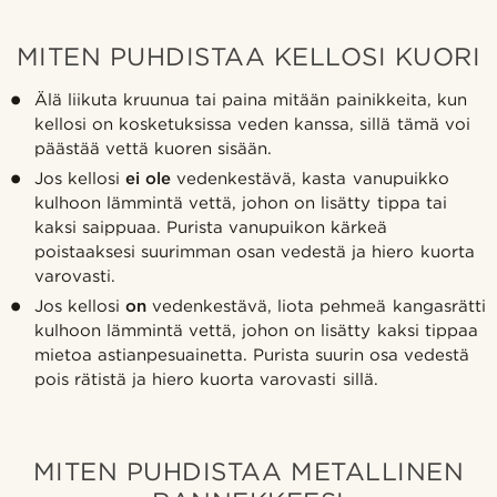
MITEN PUHDISTAA KELLOSI KUORI
Älä liikuta kruunua tai paina mitään painikkeita, kun
kellosi on kosketuksissa veden kanssa, sillä tämä voi
päästää vettä kuoren sisään.
Jos kellosi
ei ole
vedenkestävä, kasta vanupuikko
kulhoon lämmintä vettä, johon on lisätty tippa tai
kaksi saippuaa. Purista vanupuikon kärkeä
poistaaksesi suurimman osan vedestä ja hiero kuorta
varovasti.
Jos kellosi
on
vedenkestävä, liota pehmeä kangasrätti
kulhoon lämmintä vettä, johon on lisätty kaksi tippaa
mietoa astianpesuainetta. Purista suurin osa vedestä
pois rätistä ja hiero kuorta varovasti sillä.
MITEN PUHDISTAA METALLINEN