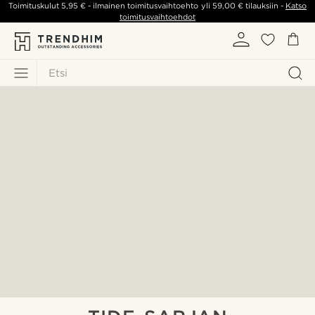
Toimituskulut
5,95 €
- ilmainen toimitusvaihtoehto yli
59,00 €
tilauksiin -
Katso
toimitusvaihtoehdot
Etsi