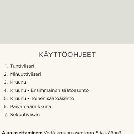
KÄYTTÖOHJEET
Tuntiviisari
Minuuttiviisari
Kruunu
Kruunu - Ensimmäinen säätöasento
Kruunu - Toinen säätöasento
Päivämääräikkuna
Sekuntiviisari
Ajan asettaminen:
Vedä kruunu asentoon 5 ja käännä.