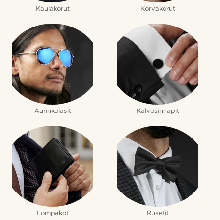
Kaulakorut
Korvakorut
Aurinkolasit
Kalvosinnapit
Lompakot
Rusetit