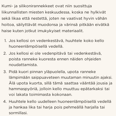
Kumi- ja silikonirannekkeet ovat niin suosittuja
liikunnallisten miesten keskuudessa, koska ne hylkivät
sekä likaa että nestettä, joten ne vaativat hyvin vähän
hoitoa, säilyttävät muodonsa ja värinsä pitkään eivätkä
haise kuten jotkut imukykyiset materiaalit.
Jos kellosi on vedenkestävä, huuhtele koko kello
huoneenlämpöisellä vedellä.
Jos kellosi ei ole vedenpitävä tai vedenkestävä,
poista ranneke kuoresta ennen näiden ohjeiden
noudattamista.
Pidä kuori pinnan yläpuolella, upota ranneke
lämpimään saippuaveteen muutaman minuutin ajaksi.
Älä upota kuorta, sillä tämä saattaa vääntää jousia ja
hammaspyöriä, jolloin kello muuttuu epätarkaksi tai
voi lakata toimimasta kokonaan.
Huuhtele kello uudelleen huoneenlämpöisellä vedellä
ja hankaa lika tai harja pois pehmeällä harjalla tai
sormillasi.