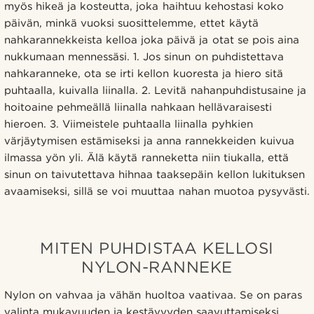
myös hikeä ja kosteutta, joka haihtuu kehostasi koko
päivän, minkä vuoksi suosittelemme, ettet käytä
nahkarannekkeista kelloa joka päivä ja otat se pois aina
nukkumaan mennessäsi. 1. Jos sinun on puhdistettava
nahkaranneke, ota se irti kellon kuoresta ja hiero sitä
puhtaalla, kuivalla liinalla. 2. Levitä nahanpuhdistusaine ja
hoitoaine pehmeällä liinalla nahkaan hellävaraisesti
hieroen. 3. Viimeistele puhtaalla liinalla pyhkien
värjäytymisen estämiseksi ja anna rannekkeiden kuivua
ilmassa yön yli. Älä käytä ranneketta niin tiukalla, että
sinun on taivutettava hihnaa taaksepäin kellon lukituksen
avaamiseksi, sillä se voi muuttaa nahan muotoa pysyvästi.
MITEN PUHDISTAA KELLOSI
NYLON-RANNEKE
Nylon on vahvaa ja vähän huoltoa vaativaa. Se on paras
valinta mukavuuden ja kestävyyden saavuttamiseksi