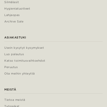
Silmälasit
Hygieniatuotteet
Lahjaopas
Archive Sale
ASIAKASTUKI
Usein kysytyt kysymykset
Luo palautus
Katso toimitusvaihtoehdot
Peruutus
Ota meihin yhteyttä
MEISTÄ
Tietoa meistä
Työpaikat