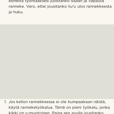
esinettä työntääksesi juositanko sisään ja vapauta
ranneke. Varo, ettei jousitanko liu'u ulos rannekkeesta
ja huku.
Jos kellon rannekkeessa ei ole kumpaakaan näistä,
käytä ranneketyökalua. Tämä on pieni työkalu, jonka
kärki on v-muotoinen. Paina sen avulla jousitanko