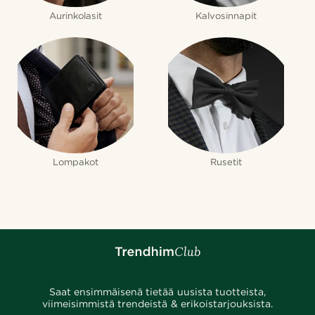
Aurinkolasit
Kalvosinnapit
Lompakot
Rusetit
Saat ensimmäisenä tietää uusista tuotteista,
viimeisimmistä trendeistä & erikoistarjouksista.