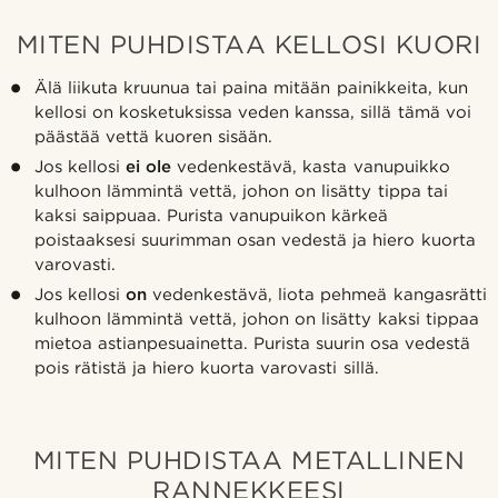
MITEN PUHDISTAA KELLOSI KUORI
Älä liikuta kruunua tai paina mitään painikkeita, kun
kellosi on kosketuksissa veden kanssa, sillä tämä voi
päästää vettä kuoren sisään.
Jos kellosi
ei ole
vedenkestävä, kasta vanupuikko
kulhoon lämmintä vettä, johon on lisätty tippa tai
kaksi saippuaa. Purista vanupuikon kärkeä
poistaaksesi suurimman osan vedestä ja hiero kuorta
varovasti.
Jos kellosi
on
vedenkestävä, liota pehmeä kangasrätti
kulhoon lämmintä vettä, johon on lisätty kaksi tippaa
mietoa astianpesuainetta. Purista suurin osa vedestä
pois rätistä ja hiero kuorta varovasti sillä.
MITEN PUHDISTAA METALLINEN
RANNEKKEESI