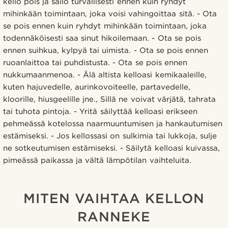
kello pois ja säilö turvallisesti ennen kuin ryhdyt
mihinkään toimintaan, joka voisi vahingoittaa sitä. - Ota
se pois ennen kuin ryhdyt mihinkään toimintaan, joka
todennäköisesti saa sinut hikoilemaan. - Ota se pois
ennen suihkua, kylpyä tai uimista. - Ota se pois ennen
ruoanlaittoa tai puhdistusta. - Ota se pois ennen
nukkumaanmenoa. - Älä altista kelloasi kemikaaleille,
kuten hajuvedelle, aurinkovoiteelle, partavedelle,
kloorille, hiusgeelille jne., Sillä ne voivat värjätä, tahrata
tai tuhota pintoja. - Yritä säilyttää kelloasi erikseen
pehmeässä kotelossa naarmuuntumisen ja hankautumisen
estämiseksi. - Jos kellossasi on sulkimia tai lukkoja, sulje
ne sotkeutumisen estämiseksi. - Säilytä kelloasi kuivassa,
pimeässä paikassa ja vältä lämpötilan vaihteluita.
MITEN VAIHTAA KELLON
RANNEKE