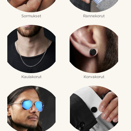
Sormukset
Rannekorut
Kaulakorut
Korvakorut