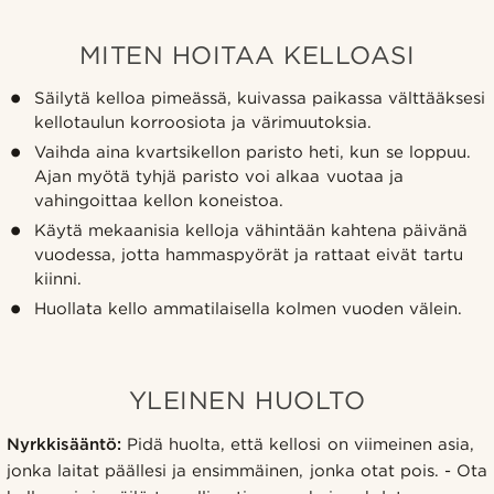
MITEN HOITAA KELLOASI
Säilytä kelloa pimeässä, kuivassa paikassa välttääksesi
kellotaulun korroosiota ja värimuutoksia.
Vaihda aina kvartsikellon paristo heti, kun se loppuu.
Ajan myötä tyhjä paristo voi alkaa vuotaa ja
vahingoittaa kellon koneistoa.
Käytä mekaanisia kelloja vähintään kahtena päivänä
vuodessa, jotta hammaspyörät ja rattaat eivät tartu
kiinni.
Huollata kello ammatilaisella kolmen vuoden välein.
YLEINEN HUOLTO
Nyrkkisääntö:
Pidä huolta, että kellosi on viimeinen asia,
jonka laitat päällesi ja ensimmäinen, jonka otat pois. - Ota