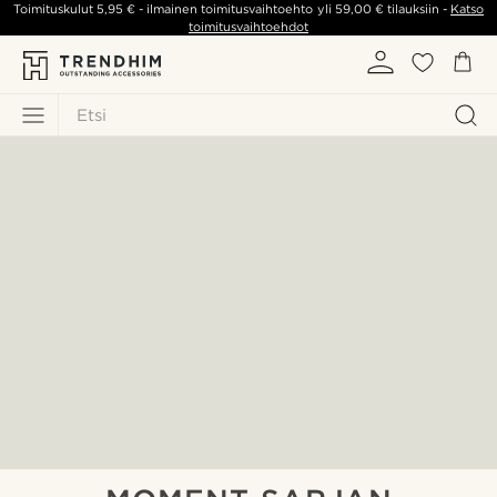
Toimituskulut
5,95 €
- ilmainen toimitusvaihtoehto yli
59,00 €
tilauksiin -
Katso
toimitusvaihtoehdot
Etsi