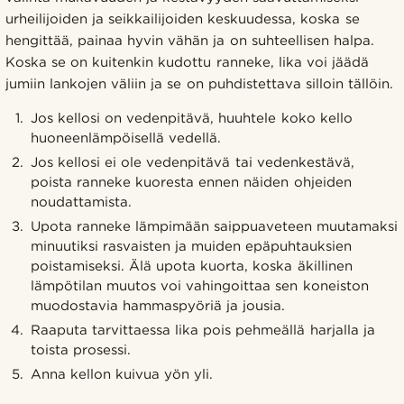
urheilijoiden ja seikkailijoiden keskuudessa, koska se
hengittää, painaa hyvin vähän ja on suhteellisen halpa.
Koska se on kuitenkin kudottu ranneke, lika voi jäädä
jumiin lankojen väliin ja se on puhdistettava silloin tällöin.
Jos kellosi on vedenpitävä, huuhtele koko kello
huoneenlämpöisellä vedellä.
Jos kellosi ei ole vedenpitävä tai vedenkestävä,
poista ranneke kuoresta ennen näiden ohjeiden
noudattamista.
Upota ranneke lämpimään saippuaveteen muutamaksi
minuutiksi rasvaisten ja muiden epäpuhtauksien
poistamiseksi. Älä upota kuorta, koska äkillinen
lämpötilan muutos voi vahingoittaa sen koneiston
muodostavia hammaspyöriä ja jousia.
Raaputa tarvittaessa lika pois pehmeällä harjalla ja
toista prosessi.
Anna kellon kuivua yön yli.