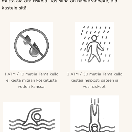
mutta älä ota riskejä. Jos siinä on nahkaranneke, älä
kastele sitä.
1 ATM / 10 metriä Tämä kello
3 ATM / 30 metriä Tämä kello
ei kestä mitään kosketusta
kestää helposti sateen ja
veden kanssa.
vesiroiskeet.