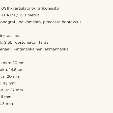
 0S11 kvartsikronografikoneisto
 10 ATM / 100 metriä
ronografi, päivämäärä, pimeässä hohtavuus
W
ineraalilasi
i: 316L ruostumaton teräs
riaali: Pintanahkainen lehmännahka
ikoko: 20 cm
oko: 14,5 cm
eys: 20 mm
a: 43 mm
aisija: 37 mm
 11 mm
s: 3 mm