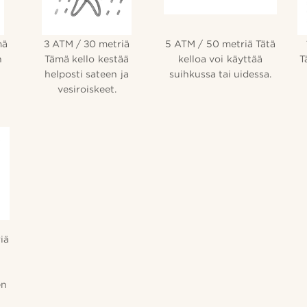
mä
3 ATM / 30 metriä
5 ATM / 50 metriä Tätä
n
Tämä kello kestää
kelloa voi käyttää
T
helposti sateen ja
suihkussa tai uidessa.
vesiroiskeet.
iä
en