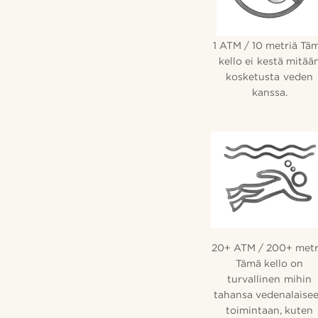
1 ATM / 10 metriä Tä
kello ei kestä mitää
kosketusta veden
kanssa.
20+ ATM / 200+ metr
Tämä kello on
turvallinen mihin
tahansa vedenalaise
toimintaan, kuten