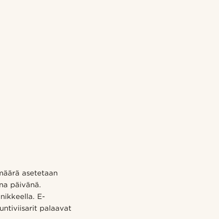
määrä asetetaan
na päivänä.
ikkeella. E-
ntiviisarit palaavat