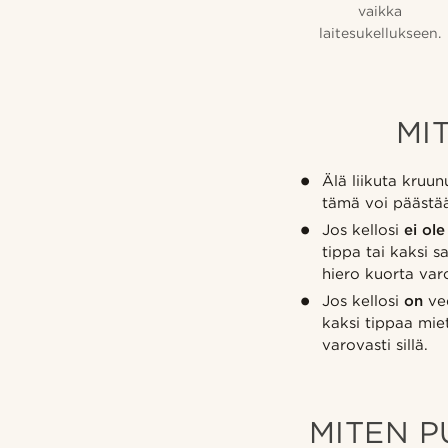
vaikka
laitesukellukseen.
MI
Älä liikuta kruun
tämä voi päästää
Jos kellosi
ei ole
tippa tai kaksi 
hiero kuorta varo
Jos kellosi
on
ved
kaksi tippaa miet
varovasti sillä.
MITEN 