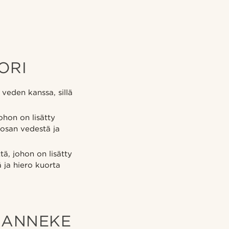
ORI
 veden kanssa, sillä
hon on lisätty
 osan vedestä ja
ä, johon on lisätty
ä ja hiero kuorta
RANNEKE