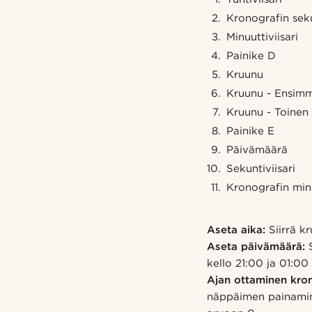
Kronografin seku
Minuuttiviisari
Painike D
Kruunu
Kruunu - Ensim
Kruunu - Toinen
Painike E
Päivämäärä
Sekuntiviisari
Kronografin minu
Aseta aika:
Siirrä k
Aseta päivämäärä:
S
kello 21:00 ja 01:0
Ajan ottaminen kron
näppäimen painaminen