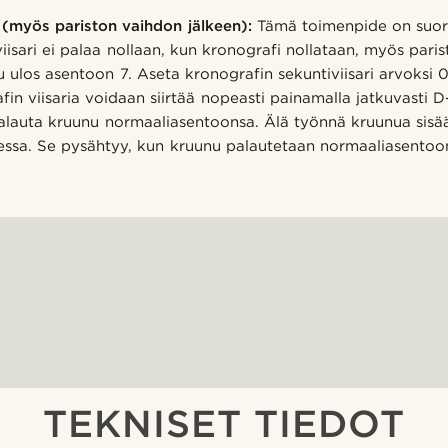
 (myös pariston vaihdon jälkeen):
Tämä toimenpide on suori
iisari ei palaa nollaan, kun kronografi nollataan, myös pari
 ulos asentoon 7. Aseta kronografin sekuntiviisari arvoksi 
fin viisaria voidaan siirtää nopeasti painamalla jatkuvasti D
, palauta kruunu normaaliasentoonsa. Älä työnnä kruunua sisä
kkuessa. Se pysähtyy, kun kruunu palautetaan normaaliasento
TEKNISET TIEDOT