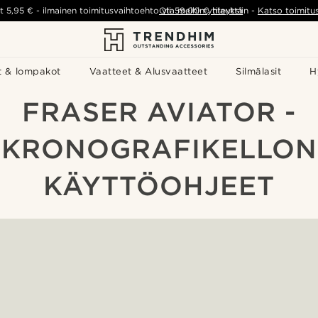
t
5,95 €
-
ilmainen toimitusvaihtoehto yli
Ota meihin yhteyttä
59,00 €
tilauksiin
-
Katso toimitu
t & lompakot
Vaatteet & Alusvaatteet
Silmälasit
H
FRASER AVIATOR -
KRONOGRAFIKELLON
KÄYTTÖOHJEET