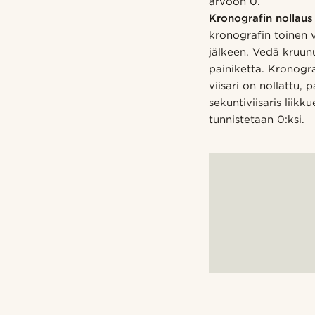
arvoon 0.
Kronografin nollaus
kronografin toinen v
jälkeen. Vedä kruunu
painiketta. Kronogra
viisari on nollattu
sekuntiviisaris lii
tunnistetaan 0:ksi.