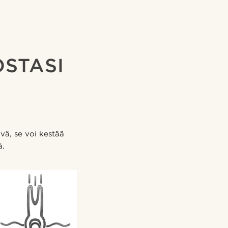
OSTASI
vä, se voi kestää
ä.