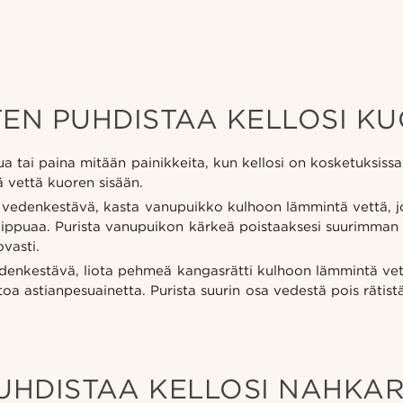
TEN PUHDISTAA KELLOSI KU
ua tai paina mitään painikkeita, kun kellosi on kosketuksissa
 vettä kuoren sisään.
vedenkestävä, kasta vanupuikko kulhoon lämmintä vettä, jo
saippuaa. Purista vanupuikon kärkeä poistaaksesi suurimman
vasti.
enkestävä, liota pehmeä kangasrätti kulhoon lämmintä vett
oa astianpesuainetta. Purista suurin osa vedestä pois rätist
PUHDISTAA KELLOSI NAHKA