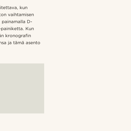
tettava, kun
ston vaihtamisen
0 painamalla D-
-painiketta. Kun
än kronografin
onsa ja tämä asento