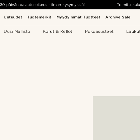
30 päivän palautusoikeus - ilman kysymyksiä!
Toimituskulu
Uutuudet
Tuotemerkit
Myydyimmät Tuotteet
Archive Sale
Uusi Mallisto
Korut & Kellot
Pukuasusteet
Lauku