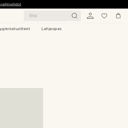
svaihtoehdot
Etsi
ygieniatuotteet
Lahjaopas