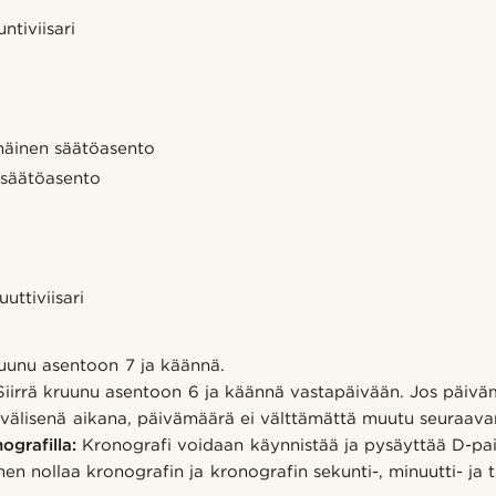
ntiviisari
mäinen säätöasento
 säätöasento
uttiviisari
ruunu asentoon 7 ja käännä.
iirrä kruunu asentoon 6 ja käännä vastapäivään. Jos päivä
0 välisenä aikana, päivämäärä ei välttämättä muutu seuraava
ografilla:
Kronografi voidaan käynnistää ja pysäyttää D-pain
 nollaa kronografin ja kronografin sekunti-, minuutti- ja tu