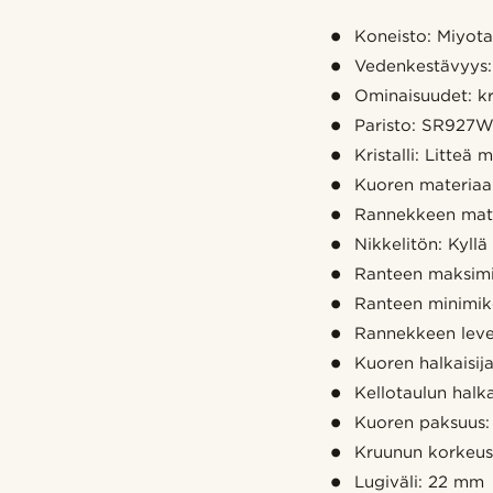
Koneisto: Miyota
Vedenkestävyys:
Ominaisuudet: k
Paristo: SR927
Kristalli: Litteä m
Kuoren materiaal
Rannekkeen mate
Nikkelitön: Kyllä
Ranteen maksim
Ranteen minimik
Rannekkeen lev
Kuoren halkaisij
Kellotaulun halk
Kuoren paksuus:
Kruunun korkeu
Lugiväli: 22 mm