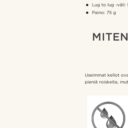
Lug to lug -väli:
Paino: 75 g
MITEN
Useimmat kellot ova
pieniä roiskeita, mut