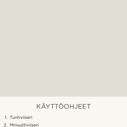
KÄYTTÖOHJEET
Tuntiviisari
Minuuttiviisari