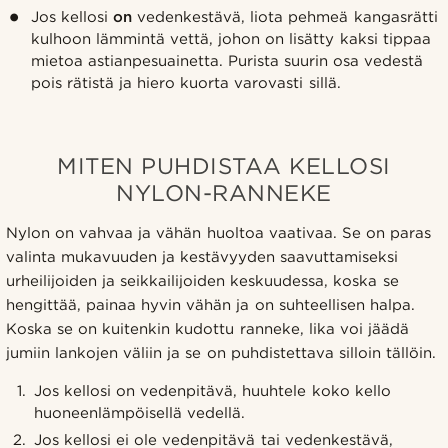
Jos kellosi
on
vedenkestävä, liota pehmeä kangasrätti
kulhoon lämmintä vettä, johon on lisätty kaksi tippaa
mietoa astianpesuainetta. Purista suurin osa vedestä
pois rätistä ja hiero kuorta varovasti sillä.
MITEN PUHDISTAA KELLOSI
NYLON-RANNEKE
Nylon on vahvaa ja vähän huoltoa vaativaa. Se on paras
valinta mukavuuden ja kestävyyden saavuttamiseksi
urheilijoiden ja seikkailijoiden keskuudessa, koska se
hengittää, painaa hyvin vähän ja on suhteellisen halpa.
Koska se on kuitenkin kudottu ranneke, lika voi jäädä
jumiin lankojen väliin ja se on puhdistettava silloin tällöin.
Jos kellosi on vedenpitävä, huuhtele koko kello
huoneenlämpöisellä vedellä.
Jos kellosi ei ole vedenpitävä tai vedenkestävä,