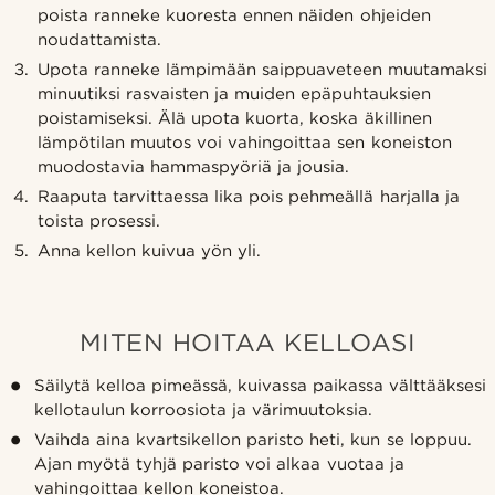
poista ranneke kuoresta ennen näiden ohjeiden
noudattamista.
Upota ranneke lämpimään saippuaveteen muutamaksi
minuutiksi rasvaisten ja muiden epäpuhtauksien
poistamiseksi. Älä upota kuorta, koska äkillinen
lämpötilan muutos voi vahingoittaa sen koneiston
muodostavia hammaspyöriä ja jousia.
Raaputa tarvittaessa lika pois pehmeällä harjalla ja
toista prosessi.
Anna kellon kuivua yön yli.
MITEN HOITAA KELLOASI
Säilytä kelloa pimeässä, kuivassa paikassa välttääksesi
kellotaulun korroosiota ja värimuutoksia.
Vaihda aina kvartsikellon paristo heti, kun se loppuu.
Ajan myötä tyhjä paristo voi alkaa vuotaa ja
vahingoittaa kellon koneistoa.