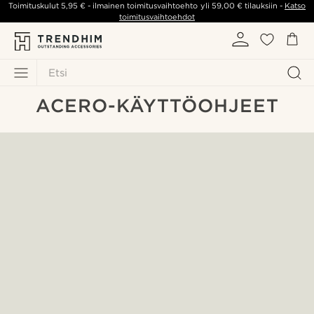
Toimituskulut
5,95 €
- ilmainen toimitusvaihtoehto yli
59,00 €
tilauksiin -
Katso
toimitusvaihtoehdot
Etsi
ACERO-KÄYTTÖOHJEET