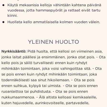
Käytä mekaanisia kelloja vähintään kahtena päivänä
vuodessa, jotta hammaspyörät ja rattaat eivät tartu
kiinni.
Huollata kello ammatilaisella kolmen vuoden välein.
YLEINEN HUOLTO
Nyrkkisääntö:
Pidä huolta, että kellosi on viimeinen asia,
jonka laitat päällesi ja ensimmäinen, jonka otat pois. - Ota
kello pois ja säilö turvallisesti ennen kuin ryhdyt
mihinkään toimintaan, joka voisi vahingoittaa sitä. - Ota
se pois ennen kuin ryhdyt mihinkään toimintaan, joka
todennäköisesti saa sinut hikoilemaan. - Ota se pois
ennen suihkua, kylpyä tai uimista. - Ota se pois ennen
ruoanlaittoa tai puhdistusta. - Ota se pois ennen
nukkumaanmenoa. - Älä altista kelloasi kemikaaleille,
kuten hajuvedelle, aurinkovoiteelle, partavedelle,