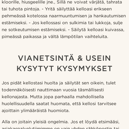
kloorille, hiusgeelille jne., Sillä ne voivat värjätä, tahrata
tai tuhota pintoja. - Yritä säilyttää kelloasi erikseen
pehmeässä kotelossa naarmuuntumisen ja hankautumisen
estämiseksi. - Jos kellossasi on sulkimia tai lukkoja, sulje
ne sotkeutumisen estämiseksi. - Säilytä kelloasi kuivassa,
pimeässä paikassa ja vältä lämpötilan vaihteluita.
VIANETSINTÄ & USEIN
KYSYTYT KYSYMYKSET
Jos pidät kellostasi huolta ja säilytät sen oikein, tulet
todennäköisesti nauttimaan vuosia täsmällisesti
kellonajasta. Mutta jopa parhaalla mahdollisella
huolellisuudella saatat huomata, että kellosi tarvitsee
ajoittain ylimääräistä huomiota.
Alla on joitain yleisiä ongelmia. Jos et löydä etsimääsi,
asiakaspalvelutiimimme on vain yhden sähköpostin tai