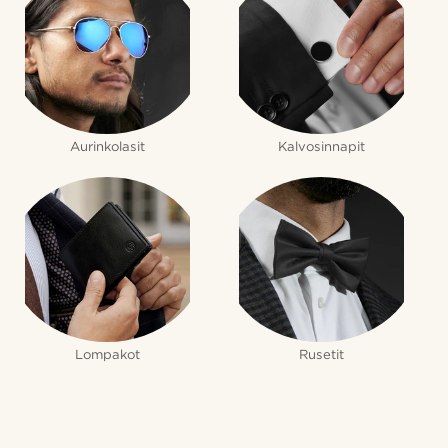
Aurinkolasit
Kalvosinnapit
Lompakot
Rusetit