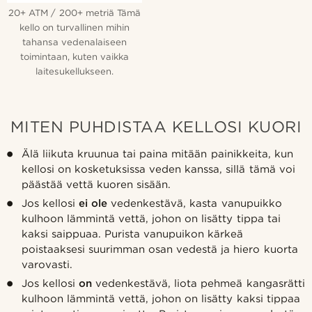
20+ ATM / 200+ metriä Tämä
kello on turvallinen mihin
tahansa vedenalaiseen
toimintaan, kuten vaikka
laitesukellukseen.
MITEN PUHDISTAA KELLOSI KUORI
Älä liikuta kruunua tai paina mitään painikkeita, kun
kellosi on kosketuksissa veden kanssa, sillä tämä voi
päästää vettä kuoren sisään.
Jos kellosi
ei ole
vedenkestävä, kasta vanupuikko
kulhoon lämmintä vettä, johon on lisätty tippa tai
kaksi saippuaa. Purista vanupuikon kärkeä
poistaaksesi suurimman osan vedestä ja hiero kuorta
varovasti.
Jos kellosi
on
vedenkestävä, liota pehmeä kangasrätti
kulhoon lämmintä vettä, johon on lisätty kaksi tippaa