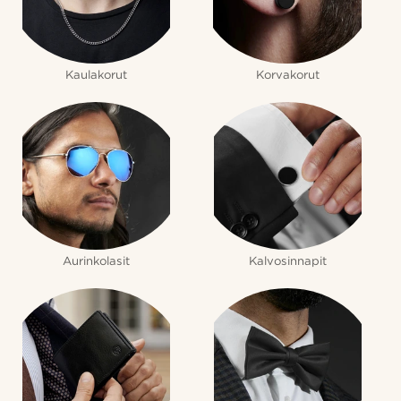
Kaulakorut
Korvakorut
Aurinkolasit
Kalvosinnapit