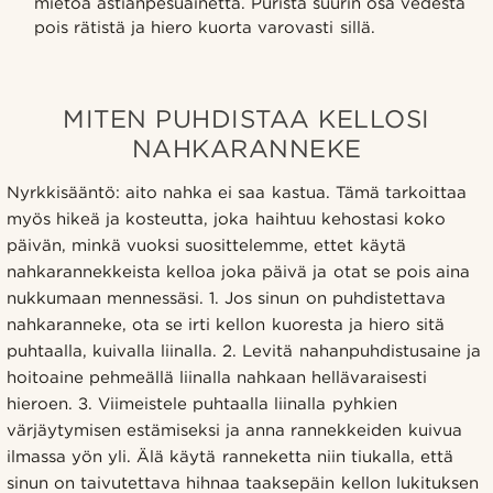
mietoa astianpesuainetta. Purista suurin osa vedestä
pois rätistä ja hiero kuorta varovasti sillä.
MITEN PUHDISTAA KELLOSI
NAHKARANNEKE
Nyrkkisääntö: aito nahka ei saa kastua. Tämä tarkoittaa
myös hikeä ja kosteutta, joka haihtuu kehostasi koko
päivän, minkä vuoksi suosittelemme, ettet käytä
nahkarannekkeista kelloa joka päivä ja otat se pois aina
nukkumaan mennessäsi. 1. Jos sinun on puhdistettava
nahkaranneke, ota se irti kellon kuoresta ja hiero sitä
puhtaalla, kuivalla liinalla. 2. Levitä nahanpuhdistusaine ja
hoitoaine pehmeällä liinalla nahkaan hellävaraisesti
hieroen. 3. Viimeistele puhtaalla liinalla pyhkien
värjäytymisen estämiseksi ja anna rannekkeiden kuivua
ilmassa yön yli. Älä käytä ranneketta niin tiukalla, että
sinun on taivutettava hihnaa taaksepäin kellon lukituksen