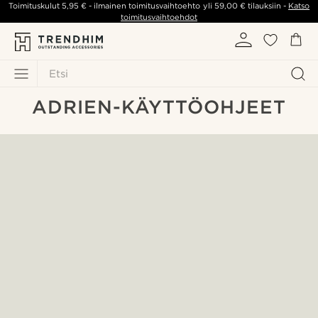
Toimituskulut
5,95 €
- ilmainen toimitusvaihtoehto yli
59,00 €
tilauksiin -
Katso
toimitusvaihtoehdot
Etsi
ADRIEN-KÄYTTÖOHJEET