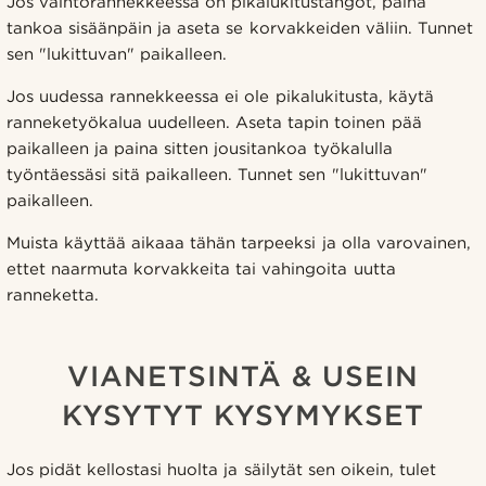
Jos vaihtorannekkeessa on pikalukitustangot, paina
tankoa sisäänpäin ja aseta se korvakkeiden väliin. Tunnet
sen "lukittuvan" paikalleen.
Jos uudessa rannekkeessa ei ole pikalukitusta, käytä
ranneketyökalua uudelleen. Aseta tapin toinen pää
paikalleen ja paina sitten jousitankoa työkalulla
työntäessäsi sitä paikalleen. Tunnet sen "lukittuvan"
paikalleen.
Muista käyttää aikaaa tähän tarpeeksi ja olla varovainen,
ettet naarmuta korvakkeita tai vahingoita uutta
ranneketta.
VIANETSINTÄ & USEIN
KYSYTYT KYSYMYKSET
Jos pidät kellostasi huolta ja säilytät sen oikein, tulet