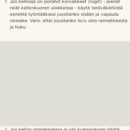
Jos kellossa on poratut korvakkeet (lugit) - pienet
reiät kellonkuoren ulokkeissa - käytä teräväkärkistä
esinettä työntääksesi juositanko sisään ja vapauta
ranneke. Varo, ettei jousitanko liu'u ulos rannekkeesta
ja huku.
Jos kellon rannekkeessa ei ole kumpaakaan näistä,