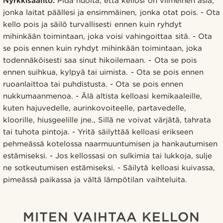
Nyrkkisääntö:
Pidä huolta, että kellosi on viimeinen asia,
jonka laitat päällesi ja ensimmäinen, jonka otat pois. - Ota
kello pois ja säilö turvallisesti ennen kuin ryhdyt
mihinkään toimintaan, joka voisi vahingoittaa sitä. - Ota
se pois ennen kuin ryhdyt mihinkään toimintaan, joka
todennäköisesti saa sinut hikoilemaan. - Ota se pois
ennen suihkua, kylpyä tai uimista. - Ota se pois ennen
ruoanlaittoa tai puhdistusta. - Ota se pois ennen
nukkumaanmenoa. - Älä altista kelloasi kemikaaleille,
kuten hajuvedelle, aurinkovoiteelle, partavedelle,
kloorille, hiusgeelille jne., Sillä ne voivat värjätä, tahrata
tai tuhota pintoja. - Yritä säilyttää kelloasi erikseen
pehmeässä kotelossa naarmuuntumisen ja hankautumisen
estämiseksi. - Jos kellossasi on sulkimia tai lukkoja, sulje
ne sotkeutumisen estämiseksi. - Säilytä kelloasi kuivassa,
pimeässä paikassa ja vältä lämpötilan vaihteluita.
MITEN VAIHTAA KELLON