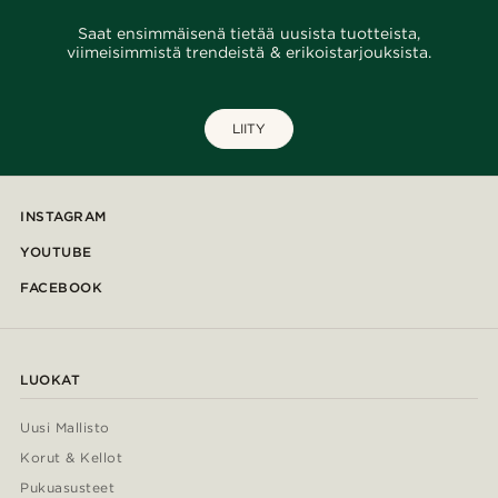
Saat ensimmäisenä tietää uusista tuotteista,
viimeisimmistä trendeistä & erikoistarjouksista.
LIITY
INSTAGRAM
YOUTUBE
FACEBOOK
LUOKAT
Uusi Mallisto
Korut & Kellot
Pukuasusteet