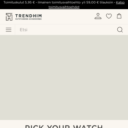
Toimituskulut
5,95 €
- ilmainen toimitusvaihtoehto yli
59,00 €
tilauksiin -
Katso
toimitusvaihtoehdot
Etsi
PICK YOUR WATCH