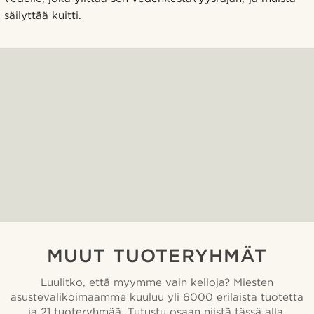
säilyttää kuitti.
MUUT TUOTERYHMÄT
Luulitko, että myymme vain kelloja? Miesten
asustevalikoimaamme kuuluu yli 6000 erilaista tuotetta
ja 21 tuoteryhmää. Tutustu osaan niistä tässä alla.