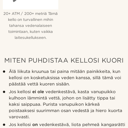
20+ ATM / 200+ metriä Tämä
kello on turvallinen mihin
tahansa vedenalaiseen
toimintaan, kuten vaikka
laitesukellukseen.
MITEN PUHDISTAA KELLOSI KUORI
Älä liikuta kruunua tai paina mitään painikkeita, kun
kellosi on kosketuksissa veden kanssa, sillä tämä voi
päästää vettä kuoren sisään.
Jos kellosi
ei ole
vedenkestävä, kasta vanupuikko
kulhoon lämmintä vettä, johon on lisätty tippa tai
kaksi saippuaa. Purista vanupuikon kärkeä
poistaaksesi suurimman osan vedestä ja hiero kuorta
varovasti.
Jos kellosi
on
vedenkestävä, liota pehmeä kangasrätti