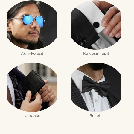
Aurinkolasit
Kalvosinnapit
Lompakot
Rusetit