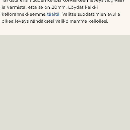
Tarkista ensin uuden kellosi korvakkeen leveys (lugiväli)
ja varmista, että se on 20mm. Löydät kaikki
kellorannekkeemme
täältä.
Valitse suodattimien avulla
oikea leveys nähdäksesi valikoimamme kellollesi.