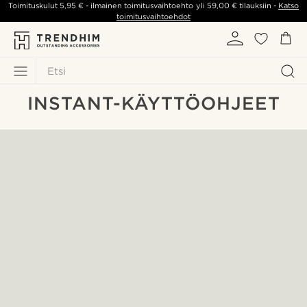
Toimituskulut
5,95 €
- ilmainen toimitusvaihtoehto yli
59,00 €
tilauksiin -
Katso
toimitusvaihtoehdot
Etsi
INSTANT-KÄYTTÖOHJEET