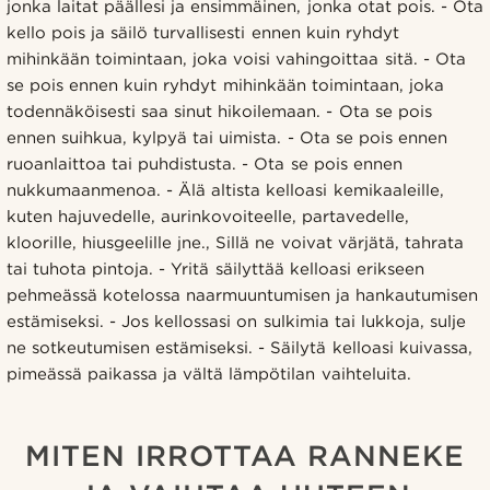
jonka laitat päällesi ja ensimmäinen, jonka otat pois. - Ota
kello pois ja säilö turvallisesti ennen kuin ryhdyt
mihinkään toimintaan, joka voisi vahingoittaa sitä. - Ota
se pois ennen kuin ryhdyt mihinkään toimintaan, joka
todennäköisesti saa sinut hikoilemaan. - Ota se pois
ennen suihkua, kylpyä tai uimista. - Ota se pois ennen
ruoanlaittoa tai puhdistusta. - Ota se pois ennen
nukkumaanmenoa. - Älä altista kelloasi kemikaaleille,
kuten hajuvedelle, aurinkovoiteelle, partavedelle,
kloorille, hiusgeelille jne., Sillä ne voivat värjätä, tahrata
tai tuhota pintoja. - Yritä säilyttää kelloasi erikseen
pehmeässä kotelossa naarmuuntumisen ja hankautumisen
estämiseksi. - Jos kellossasi on sulkimia tai lukkoja, sulje
ne sotkeutumisen estämiseksi. - Säilytä kelloasi kuivassa,
pimeässä paikassa ja vältä lämpötilan vaihteluita.
MITEN IRROTTAA RANNEKE