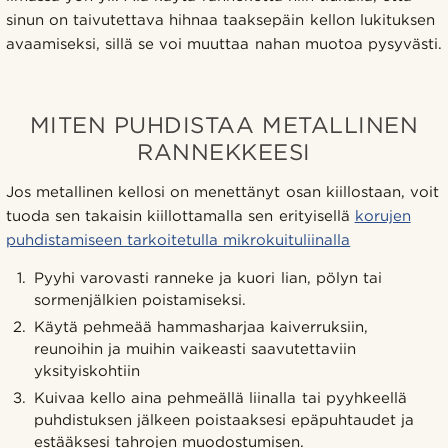
sinun on taivutettava hihnaa taaksepäin kellon lukituksen
avaamiseksi, sillä se voi muuttaa nahan muotoa pysyvästi.
MITEN PUHDISTAA METALLINEN
RANNEKKEESI
Jos metallinen kellosi on menettänyt osan kiillostaan, voit
tuoda sen takaisin kiillottamalla sen erityisellä
korujen
puhdistamiseen tarkoitetulla mikrokuituliinalla
Pyyhi varovasti ranneke ja kuori lian, pölyn tai
sormenjälkien poistamiseksi.
Käytä pehmeää hammasharjaa kaiverruksiin,
reunoihin ja muihin vaikeasti saavutettaviin
yksityiskohtiin
Kuivaa kello aina pehmeällä liinalla tai pyyhkeellä
puhdistuksen jälkeen poistaaksesi epäpuhtaudet ja
estääksesi tahrojen muodostumisen.