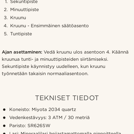
Sekuntipiste
Minuuttipiste
Kruunu
Kruunu - Ensimmäinen säätöasento
Tuntipiste
Ajan asettaminen:
Vedä kruunu ulos asentoon 4. Käännä
kruunua tunti- ja minuuttipisteiden siirtämiseksi.
Sekuntipiste käynnistyy uudelleen, kun kruunu
työnnetään takaisin normaaliasentoon.
TEKNISET TIEDOT
Koneisto: Miyota 2034 quartz
Vedenkestävyys: 3 ATM / 30 metriä
Paristo: SR626SW
Lasi: Mineraalilasi heijastamattomalla pinnoitteella