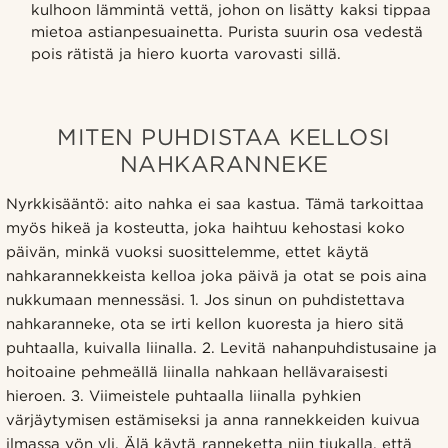
kulhoon lämmintä vettä, johon on lisätty kaksi tippaa
mietoa astianpesuainetta. Purista suurin osa vedestä
pois rätistä ja hiero kuorta varovasti sillä.
MITEN PUHDISTAA KELLOSI
NAHKARANNEKE
Nyrkkisääntö: aito nahka ei saa kastua. Tämä tarkoittaa
myös hikeä ja kosteutta, joka haihtuu kehostasi koko
päivän, minkä vuoksi suosittelemme, ettet käytä
nahkarannekkeista kelloa joka päivä ja otat se pois aina
nukkumaan mennessäsi. 1. Jos sinun on puhdistettava
nahkaranneke, ota se irti kellon kuoresta ja hiero sitä
puhtaalla, kuivalla liinalla. 2. Levitä nahanpuhdistusaine ja
hoitoaine pehmeällä liinalla nahkaan hellävaraisesti
hieroen. 3. Viimeistele puhtaalla liinalla pyhkien
värjäytymisen estämiseksi ja anna rannekkeiden kuivua
ilmassa yön yli. Älä käytä ranneketta niin tiukalla, että