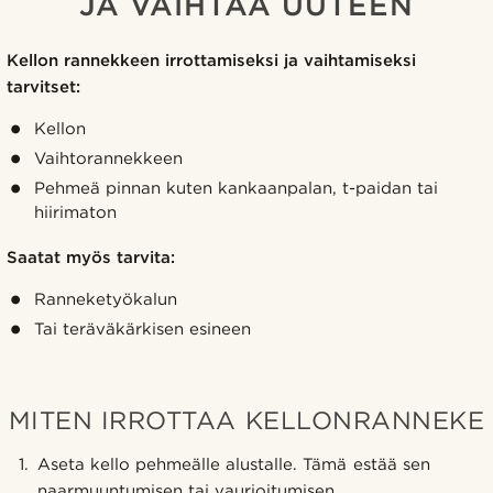
JA VAIHTAA UUTEEN
Kellon rannekkeen irrottamiseksi ja vaihtamiseksi
tarvitset:
Kellon
Vaihtorannekkeen
Pehmeä pinnan kuten kankaanpalan, t-paidan tai
hiirimaton
Saatat myös tarvita:
Ranneketyökalun
Tai teräväkärkisen esineen
MITEN IRROTTAA KELLONRANNEKE
Aseta kello pehmeälle alustalle. Tämä estää sen
naarmuuntumisen tai vaurioitumisen.