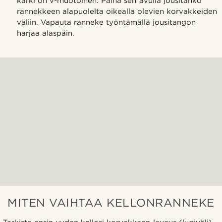
kärki on v-muotoinen. Paina sen avulla jousitanko
rannekkeen alapuolelta oikealla olevien korvakkeiden
väliin. Vapauta ranneke työntämällä jousitangon
harjaa alaspäin.
MITEN VAIHTAA KELLONRANNEKE