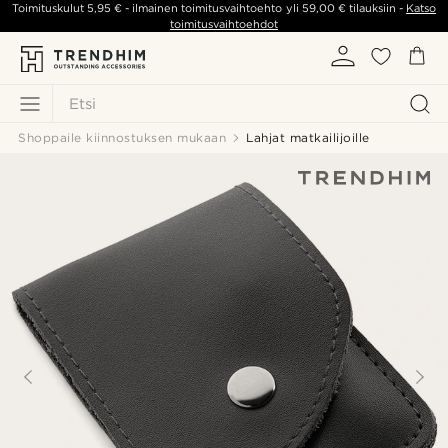
Toimituskulut
5,95 €
- ilmainen toimitusvaihtoehto yli
59,00 €
tilauksiin -
Katso
toimitusvaihtoehdot
Etsi
Shoppaile kiinnostuksen mukaan
Lahjat matkailijoille