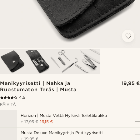
Manikyyrisetti | Nahka ja
19,95 €
Ruostumaton Teräs | Musta
4.5
PÄIVITÄ
Horizon | Musta Vettä Hylkivä Toilettilaukku
+
17,95 €
16,15 €
Musta Deluxe Manikyyri- ja Pedikyyrisetti
+
19,95 €