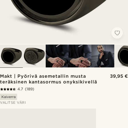
Makt | Pyörivä asemetallin musta
39,95 €
teräksinen kantasormus onyksikivellä
4.7
(189)
Kaiverra
VALITSE VÄRI