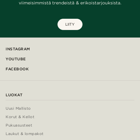
viimeisimmistä trendeistä & erikoistarjouksista.
LIITY
INSTAGRAM
YOUTUBE
FACEBOOK
LUOKAT
Uusi Mallisto
Korut & Kellot
Pukuasusteet
Laukut & lompakot