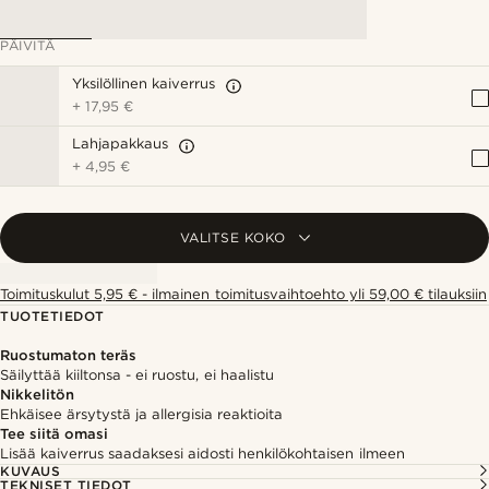
PÄIVITÄ
Yksilöllinen kaiverrus
+
17,95 €
Lahjapakkaus
+
4,95 €
VALITSE KOKO
Toimituskulut 5,95 € - ilmainen toimitusvaihtoehto yli 59,00 € tilauksiin
TUOTETIEDOT
Ruostumaton teräs
Säilyttää kiiltonsa - ei ruostu, ei haalistu
Nikkelitön
Ehkäisee ärsytystä ja allergisia reaktioita
Tee siitä omasi
Lisää kaiverrus saadaksesi aidosti henkilökohtaisen ilmeen
KUVAUS
TEKNISET TIEDOT