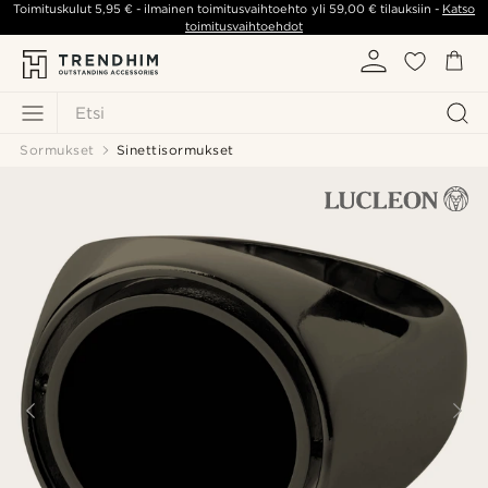
Toimituskulut
5,95 €
- ilmainen toimitusvaihtoehto yli
59,00 €
tilauksiin -
Katso
toimitusvaihtoehdot
Etsi
Sormukset
Sinettisormukset