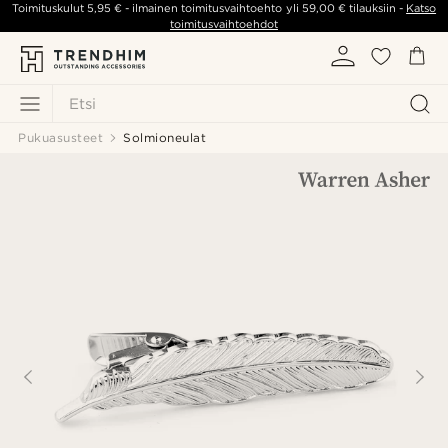
Toimituskulut
5,95 €
- ilmainen toimitusvaihtoehto yli
59,00 €
tilauksiin -
Katso
toimitusvaihtoehdot
Etsi
Pukuasusteet
Solmioneulat