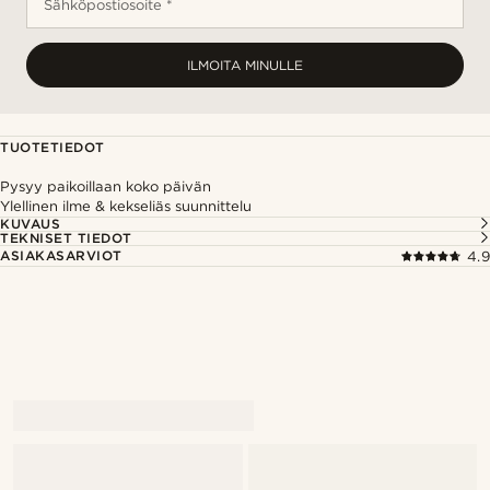
Sähköpostiosoite *
ILMOITA MINULLE
TUOTETIEDOT
Pysyy paikoillaan koko päivän
Ylellinen ilme & kekseliäs suunnittelu
KUVAUS
TEKNISET TIEDOT
ASIAKASARVIOT
4.9