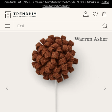
Toimituskulut
5,95 €
- ilmainen toimitusvaihtoehto yli
59,00 €
tilauksiin -
Katso
toimitusvaihtoehdot
Etsi