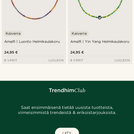
Kaiverra
Kaiverra
Amalfi | Luonto Helmikaulakoru
Amalfi | Yin Yang Helmikaulakoru
24,95 €
24,95 €
8 VÄRIT
LUCLEON
8 VÄRIT
LUCLEON
Saat ensimmäisenä tietää uusista tuotteista,
viimeisimmistä trendeistä & erikoistarjouksista.
LIITY