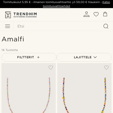
Toimituskulut
5,95 €
- ilmainen toimitusvaihtoehto yli
59,00 €
tilauksiin -
Katso
toimitusvaihtoehdot
Etsi
Amalfi
16 Tuotetta
FILTTERIT
LAJITTELE
Suosituin
Uusin
Halvin
Kallein