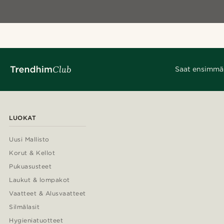
Saat ensimmäis
LUOKAT
Uusi Mallisto
Korut & Kellot
Pukuasusteet
Laukut & lompakot
Vaatteet & Alusvaatteet
Silmälasit
Hygieniatuotteet