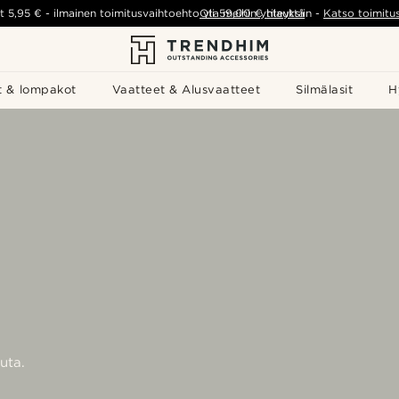
t
5,95 €
-
ilmainen toimitusvaihtoehto yli
Ota meihin yhteyttä
59,00 €
tilauksiin
-
Katso toimitu
t & lompakot
Vaatteet & Alusvaatteet
Silmälasit
H
uta.