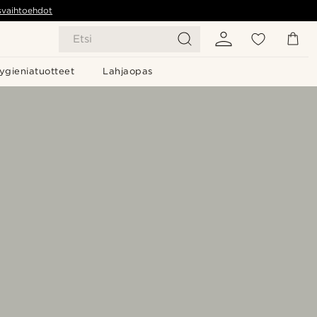
svaihtoehdot
Etsi
ygieniatuotteet
Lahjaopas