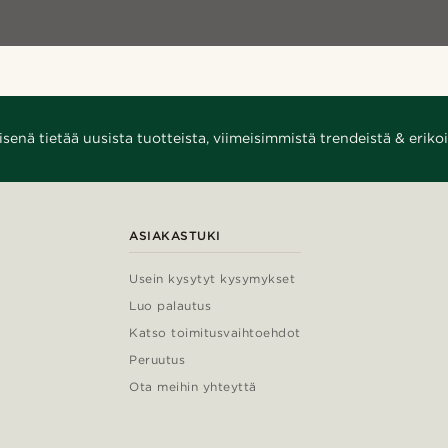
enä tietää uusista tuotteista, viimeisimmistä trendeistä & erikoi
ASIAKASTUKI
Usein kysytyt kysymykset
Luo palautus
Katso toimitusvaihtoehdot
Peruutus
Ota meihin yhteyttä