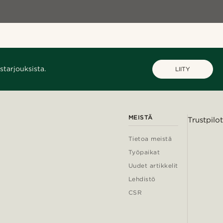
starjouksista.
LIITY
MEISTÄ
Trustpilot
Tietoa meistä
Työpaikat
Uudet artikkelit
Lehdistö
CSR