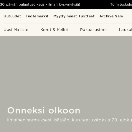
30 päivän palautusoikeus - ilman kysymyksiä!
Toimituskulu
Uutuudet
Tuotemerkit
Myydyimmät Tuotteet
Archive Sale
Uusi Mallisto
Korut & Kellot
Pukuasusteet
Lauku
Onneksi olkoon
Ilmainen sormuksesi lisätään, kun teet ostoksia 29. eloku