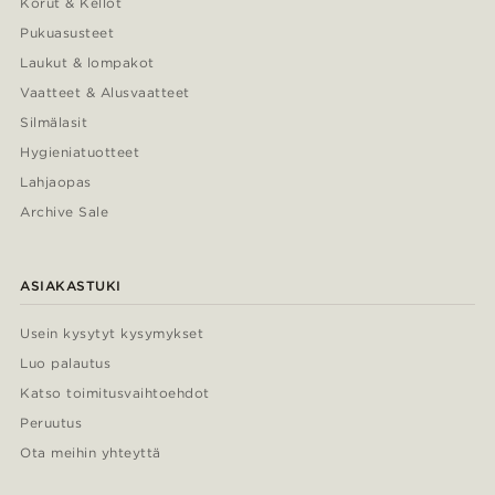
Korut & Kellot
Pukuasusteet
Laukut & lompakot
Vaatteet & Alusvaatteet
Silmälasit
Hygieniatuotteet
Lahjaopas
Archive Sale
ASIAKASTUKI
Usein kysytyt kysymykset
Luo palautus
Katso toimitusvaihtoehdot
Peruutus
Ota meihin yhteyttä