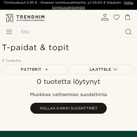
Toimituskulut
5,95 €
- ilmainen toimitusvaihtoehto yli
59,00 €
tilauksiin -
Katso
toimitusvaihtoehdot
Etsi
T-paidat & topit
0 Tuotetta
FILTTERIT
LAJITTELE
0 tuotetta löytynyt
Suosituin
Uusin
Muokkaa valitsemiasi suodattimia
Halvin
Kallein
NOLLAA KAIKKI SUODATTIMET