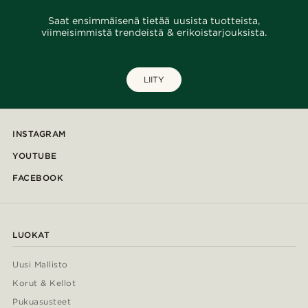
Saat ensimmäisenä tietää uusista tuotteista,
viimeisimmistä trendeistä & erikoistarjouksista.
LIITY
INSTAGRAM
YOUTUBE
FACEBOOK
LUOKAT
Uusi Mallisto
Korut & Kellot
Pukuasusteet