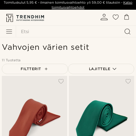
Toimituskulut
5,95 €
- ilmainen toimitusvaihtoehto yli
59,00 €
tilauksiin -
Katso
toimitusvaihtoehdot
Etsi
Vahvojen värien setit
11 Tuotetta
FILTTERIT
LAJITTELE
Suosituin
Uusin
Halvin
Kallein