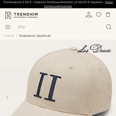
Toimituskulut
5,95 €
- ilmainen toimitusvaihtoehto yli
59,00 €
tilauksiin -
Katso
toimitusvaihtoehdot
Etsi
Hatut
Snapback-lippikset