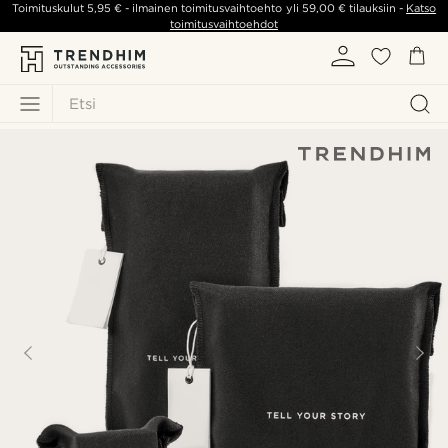
Toimituskulut
5,95 €
- ilmainen toimitusvaihtoehto yli
59,00 €
tilauksiin -
Katso
toimitusvaihtoehdot
Etsi