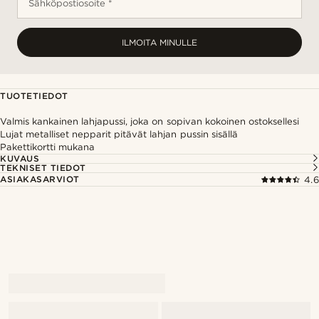
Sähköpostiosoite *
ILMOITA MINULLE
TUOTETIEDOT
Valmis kankainen lahjapussi, joka on sopivan kokoinen ostoksellesi
Lujat metalliset nepparit pitävät lahjan pussin sisällä
Pakettikortti mukana
KUVAUS
TEKNISET TIEDOT
ASIAKASARVIOT
4.6