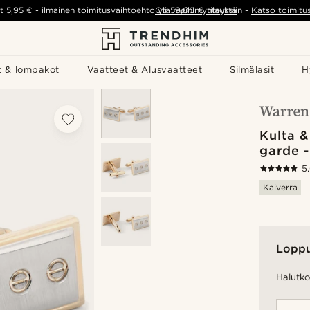
t
5,95 €
-
ilmainen toimitusvaihtoehto yli
Ota meihin yhteyttä
59,00 €
tilauksiin
-
Katso toimitu
t & lompakot
Vaatteet & Alusvaatteet
Silmälasit
H
Kulta 
garde -
5
Kaiverra
Lopp
Halutko 