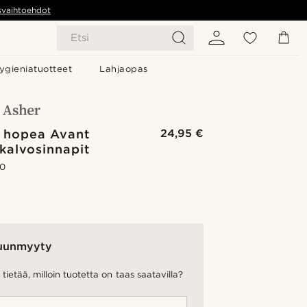
svaihtoehdot
Etsi
ygieniatuotteet
Lahjaopas
& hopea Avant
24,95 €
kalvosinnapit
.0
uunmyyty
tietää, milloin tuotetta on taas saatavilla?