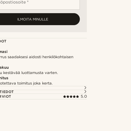
öpostiosoite *
ILMOITA MINULLE
DOT
masi
rrus saadaksesi aidosti henkilökohtaisen
takuu
u kestävää luottamusta varten.
itus
otettava toimitus joka kerta.
TIEDOT
RVIOT
5.0