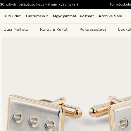
30 päivän palautusoikeus - ilman kysymyksiä!
Toimituskulu
Uutuudet
Tuotemerkit
Myydyimmät Tuotteet
Archive Sale
Uusi Mallisto
Korut & Kellot
Pukuasusteet
Lauku