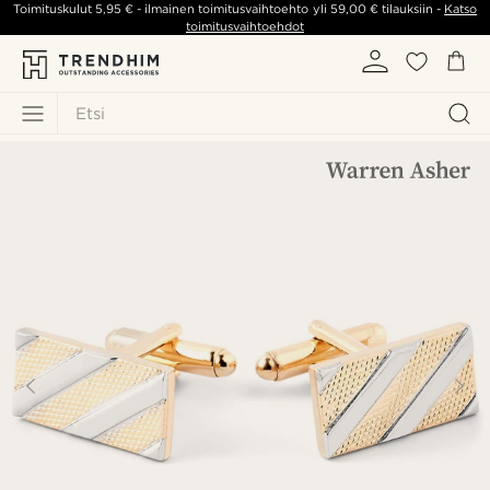
Toimituskulut
5,95 €
- ilmainen toimitusvaihtoehto yli
59,00 €
tilauksiin -
Katso
toimitusvaihtoehdot
Etsi