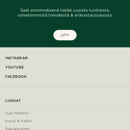
Saat ensimmäisenä tietää uusista tuotteista,
viimeisimmistä trendeistä & erikoistarjouksista.
LIITY
INSTAGRAM
YOUTUBE
FACEBOOK
LUOKAT
Uusi Mallisto
Korut & Kellot
Pukuasusteet