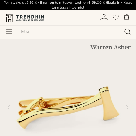
Toimituskulut
5,95 €
- ilmainen toimitusvaihtoehto yli
59,00 €
tilauksiin -
Katso
toimitusvaihtoehdot
Etsi