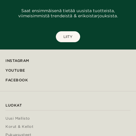
Saat ensimmäisenä tietää uusista tuotteista,
viimeisimmistä trendeistä & erikoistarjouksista.
LIITY
INSTAGRAM
YOUTUBE
FACEBOOK
LUOKAT
Uusi Mallisto
Korut & Kellot
Pukuasusteet