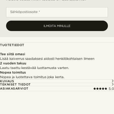
Sähköpostiosoite *
ILMOITA MINULLE
TUOTETIEDOT
Tee siitä omasi
Lisää kaiverrus saadaksesi aidosti henkilökohtaisen ilmeen
2 vuoden takuu
Laatu taattu kestävää luottamusta varten.
Nopea toimitus
Nopea ja luotettava toimitus joka kerta.
KUVAUS
TEKNISET TIEDOT
ASIAKASARVIOT
5.0