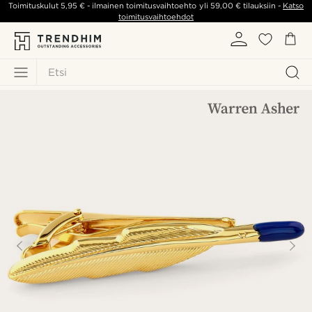
Toimituskulut
5,95 €
- ilmainen toimitusvaihtoehto yli
59,00 €
tilauksiin -
Katso
toimitusvaihtoehdot
Etsi