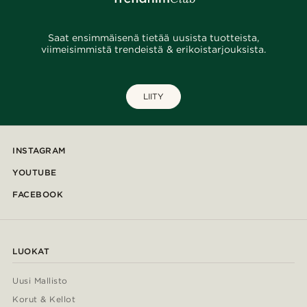
Saat ensimmäisenä tietää uusista tuotteista,
viimeisimmistä trendeistä & erikoistarjouksista.
LIITY
INSTAGRAM
YOUTUBE
FACEBOOK
LUOKAT
Uusi Mallisto
Korut & Kellot