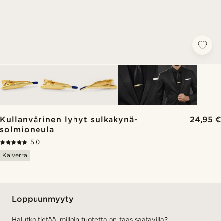
Kullanvärinen lyhyt sulkakynä-
24,95 €
solmioneula
5.0
Kaiverra
Loppuunmyyty
Halutko tietää, milloin tuotetta on taas saatavilla?