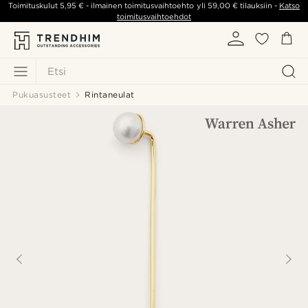
Toimituskulut
5,95 €
- ilmainen toimitusvaihtoehto yli
59,00 €
tilauksiin -
Katso
toimitusvaihtoehdot
Etsi
Pukuasusteet
Rintaneulat