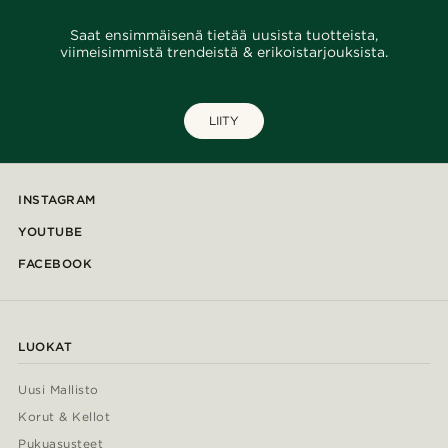
Saat ensimmäisenä tietää uusista tuotteista,
viimeisimmistä trendeistä & erikoistarjouksista.
LIITY
INSTAGRAM
YOUTUBE
FACEBOOK
LUOKAT
Uusi Mallisto
Korut & Kellot
Pukuasusteet