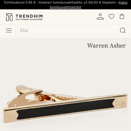
Toimituskulut
5,95 €
- ilmainen toimitusvaihtoehto yli
59,00 €
tilauksiin -
Katso
toimitusvaihtoehdot
Etsi