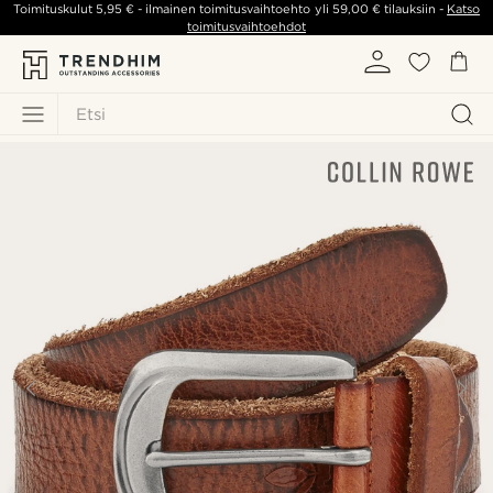
Toimituskulut
5,95 €
- ilmainen toimitusvaihtoehto yli
59,00 €
tilauksiin -
Katso
toimitusvaihtoehdot
Etsi