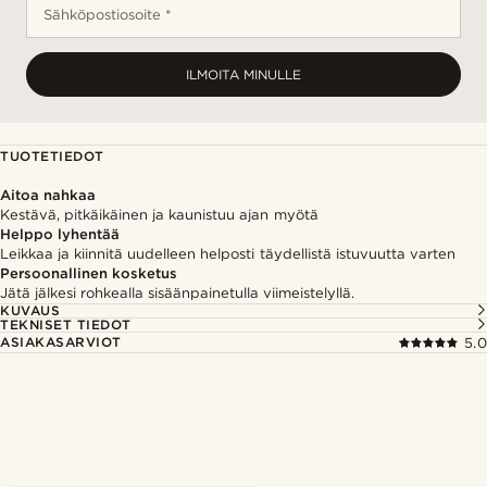
Sähköpostiosoite *
ILMOITA MINULLE
TUOTETIEDOT
Aitoa nahkaa
Kestävä, pitkäikäinen ja kaunistuu ajan myötä
Helppo lyhentää
Leikkaa ja kiinnitä uudelleen helposti täydellistä istuvuutta varten
Persoonallinen kosketus
Jätä jälkesi rohkealla sisäänpainetulla viimeistelyllä.
KUVAUS
TEKNISET TIEDOT
ASIAKASARVIOT
5.0