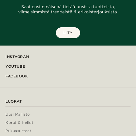
Saat ensimmäisenä tietää uusista tuotteista,
viimeisimmistä trendeistä & erikoistarjouksista.
LIITY
INSTAGRAM
YOUTUBE
FACEBOOK
LUOKAT
Uusi Mallisto
Korut & Kellot
Pukuasusteet