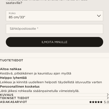
saatavilla?
Koko
Sähköpostiosoite *
ILMOITA MINULLE
TUOTETIEDOT
Aitoa nahkaa
Kestävä, pitkäikäinen ja kaunistuu ajan myötä
Helppo lyhentää
Leikkaa ja kiinnitä uudelleen helposti täydellistä istuvuutta varten
Persoonallinen kosketus
Jätä jälkesi rohkealla sisäänpainetulla viimeistelyllä.
KUVAUS
TEKNISET TIEDOT
ASIAKASARVIOT
5.0