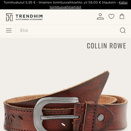
Toimituskulut
5,95 €
- ilmainen toimitusvaihtoehto yli
59,00 €
tilauksiin -
Katso
toimitusvaihtoehdot
Etsi