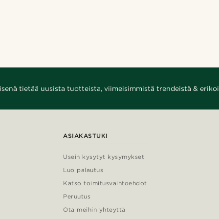
enä tietää uusista tuotteista, viimeisimmistä trendeistä & erikoi
ASIAKASTUKI
Usein kysytyt kysymykset
Luo palautus
Katso toimitusvaihtoehdot
Peruutus
Ota meihin yhteyttä