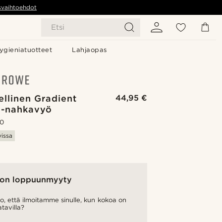
svaihtoehdot
Etsi
ygieniatuotteet
Lahjaopas
ellinen Gradient
44,95 €
e-nahkavyö
.0
vissa
on loppuunmyyty
o, että ilmoitamme sinulle, kun kokoa on
atavilla?