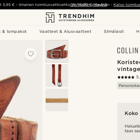
t
5,95 €
-
ilmainen toimitusvaihtoehto yli
Ota meihin yhteyttä
59,00 €
tilauksiin
-
Katso toimitu
t & lompakot
Vaatteet & Alusvaatteet
Silmälasit
H
Koriste
vintag
5
Personoita
Koko 
Haluatk
taas sa