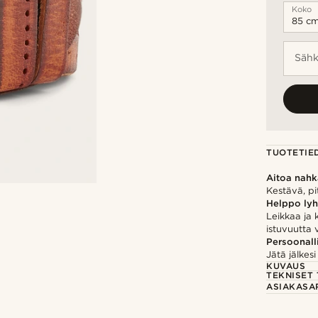
Koko
Sähk
TUOTETIE
Aitoa nah
Kestävä, pi
Helppo ly
Leikkaa ja 
istuvuutta 
Persoonall
Jätä jälkesi
KUVAUS
TEKNISET 
ASIAKASA