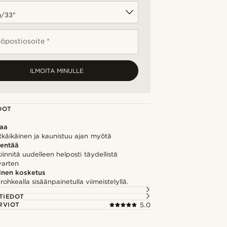
öpostiosoite *
ILMOITA MINULLE
DOT
kaa
tkäikäinen ja kaunistuu ajan myötä
hentää
kiinnitä uudelleen helposti täydellistä
varten
inen kosketus
 rohkealla sisäänpainetulla viimeistelyllä.
TIEDOT
RVIOT
5.0