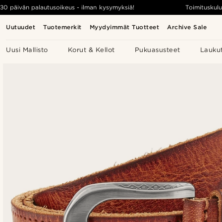
30 päivän palautusoikeus - ilman kysymyksiä!
Toimituskulu
Uutuudet
Tuotemerkit
Myydyimmät Tuotteet
Archive Sale
Uusi Mallisto
Korut & Kellot
Pukuasusteet
Lauku