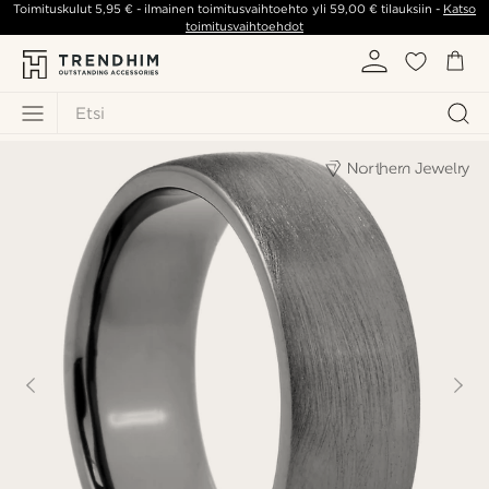
Toimituskulut
5,95 €
- ilmainen toimitusvaihtoehto yli
59,00 €
tilauksiin -
Katso
toimitusvaihtoehdot
Etsi