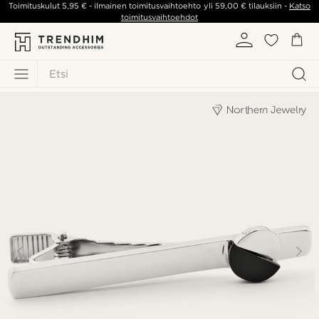
Toimituskulut
5,95 €
- ilmainen toimitusvaihtoehto yli
59,00 €
tilauksiin -
Katso
toimitusvaihtoehdot
Etsi