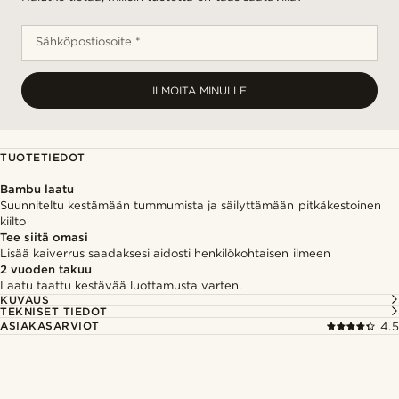
Sähköpostiosoite *
ILMOITA MINULLE
TUOTETIEDOT
Bambu laatu
Suunniteltu kestämään tummumista ja säilyttämään pitkäkestoinen
kiilto
Tee siitä omasi
Lisää kaiverrus saadaksesi aidosti henkilökohtaisen ilmeen
2 vuoden takuu
Laatu taattu kestävää luottamusta varten.
KUVAUS
TEKNISET TIEDOT
ASIAKASARVIOT
4.5