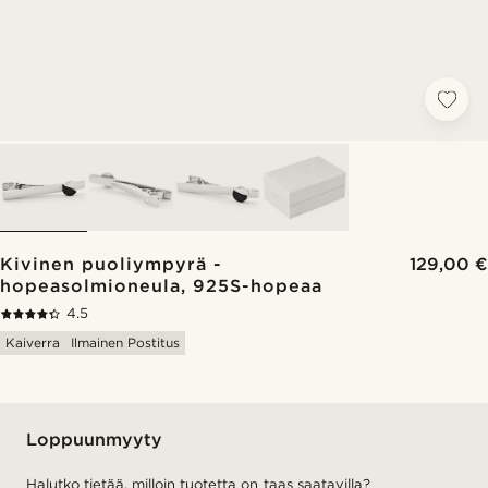
Kivinen puoliympyrä -
129,00 €
hopeasolmioneula, 925S-hopeaa
4.5
Kaiverra
Ilmainen Postitus
Loppuunmyyty
Halutko tietää, milloin tuotetta on taas saatavilla?