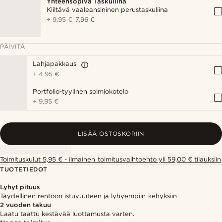
Yhteensopiva Taskuliina
Kiiltävä vaaleansininen perustaskuliina
+
9,95 €
7,96 €
PÄIVITÄ
Lahjapakkaus
+
4,95 €
Portfolio-tyylinen solmiokotelo
+
9,95 €
LISÄÄ OSTOSKORIIN
Toimituskulut 5,95 € - ilmainen toimitusvaihtoehto yli 59,00 € tilauksiin
TUOTETIEDOT
Lyhyt pituus
Täydellinen rentoon istuvuuteen ja lyhyempiin kehyksiin
2 vuoden takuu
Laatu taattu kestävää luottamusta varten.