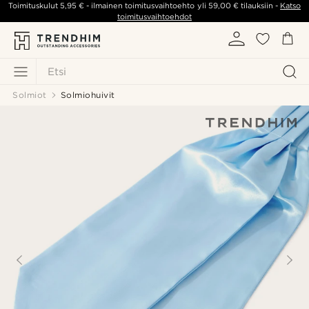
Toimituskulut
5,95 €
- ilmainen toimitusvaihtoehto yli
59,00 €
tilauksiin -
Katso
toimitusvaihtoehdot
Etsi
Solmiot
Solmiohuivit