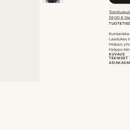
Toimituskul
59,00 € tila
TUOTETIE
Kumiankka-
Laadukas n
Helppo yhd
Helppo kiin
KUVAUS
TEKNISET 
ASIAKASA