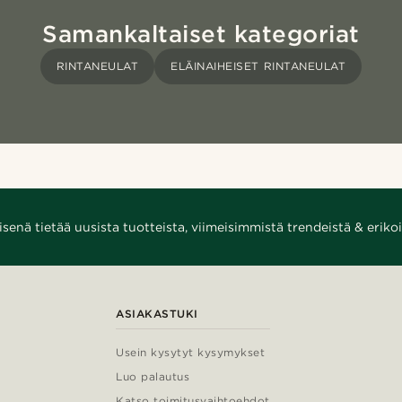
Samankaltaiset kategoriat
RINTANEULAT
ELÄINAIHEISET RINTANEULAT
enä tietää uusista tuotteista, viimeisimmistä trendeistä & erikoi
ASIAKASTUKI
Usein kysytyt kysymykset
Luo palautus
Katso toimitusvaihtoehdot