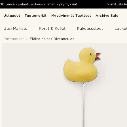
30 päivän palautusoikeus - ilman kysymyksiä!
Toimituskulu
Uutuudet
Tuotemerkit
Myydyimmät Tuotteet
Archive Sale
Uusi Mallisto
Korut & Kellot
Pukuasusteet
Lauku
Rintaneulat
Eläinaiheiset Rintaneulat