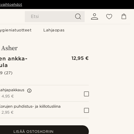
svaihtoehdot
Etsi
ygieniatuotteet
Lahjaopas
en ankka-
12,95 €
ula
.9
(27)
Lahjapakkaus
+
4,95 €
orujen puhdistus- ja kiillotusliina
+
2,95 €
LISÄÄ OSTOSKORIIN