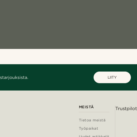
starjouksista.
LIITY
MEISTÄ
Trustpilot
Tietoa meistä
Työpaikat
Uudet artikkelit