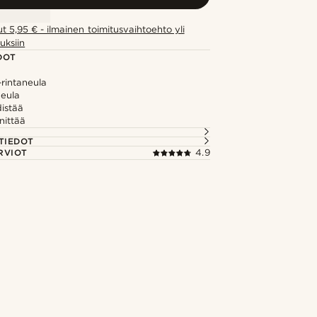
ut 5,95 € - ilmainen toimitusvaihtoehto yli
uksiin
DOT
rintaneula
eula
istää
nittää
TIEDOT
RVIOT
4.9