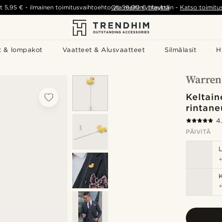
t
5,95 €
-
ilmainen toimitusvaihtoehto yli
Ota meihin yhteyttä
59,00 €
tilauksiin
-
Katso toimitu
t & lompakot
Vaatteet & Alusvaatteet
Silmälasit
H
Keltain
rintane
4
PÄIVITÄ
K