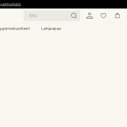
svaihtoehdot
Etsi
ygieniatuotteet
Lahjaopas