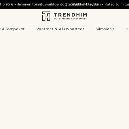
t
5,95 €
-
ilmainen toimitusvaihtoehto yli
Ota meihin yhteyttä
59,00 €
tilauksiin
-
Katso toimitu
t & lompakot
Vaatteet & Alusvaatteet
Silmälasit
H