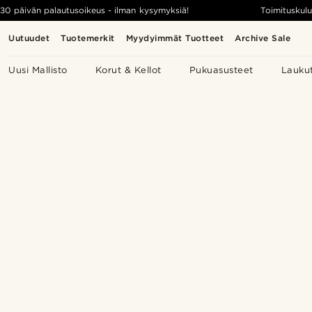
30 päivän palautusoikeus - ilman kysymyksiä!
Toimituskulu
Uutuudet
Tuotemerkit
Myydyimmät Tuotteet
Archive Sale
Uusi Mallisto
Korut & Kellot
Pukuasusteet
Lauku