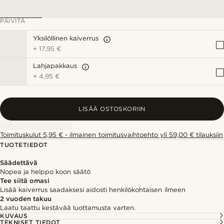
PÄIVITÄ
Yksilöllinen kaiverrus
+
17,95 €
Lahjapakkaus
+
4,95 €
LISÄÄ OSTOSKORIIN
Toimituskulut 5,95 € - ilmainen toimitusvaihtoehto yli 59,00 € tilauksiin
TUOTETIEDOT
Säädettävä
Nopea ja helppo koon säätö
Tee siitä omasi
Lisää kaiverrus saadaksesi aidosti henkilökohtaisen ilmeen
2 vuoden takuu
Laatu taattu kestävää luottamusta varten.
KUVAUS
TEKNISET TIEDOT