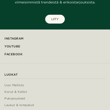
viimeisimmistä trendeistä & erikoistarjouksista.
LIITY
INSTAGRAM
YOUTUBE
FACEBOOK
LUOKAT
Uusi Mallisto
Korut & Kellot
Pukuasusteet
Laukut & lompakot