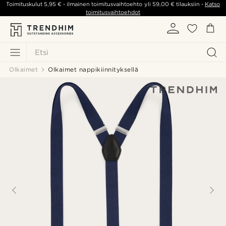
Toimituskulut
5,95 €
- ilmainen toimitusvaihtoehto yli
59,00 €
tilauksiin -
Katso
toimitusvaihtoehdot
Etsi
Olkaimet
Olkaimet nappikiinnityksellä