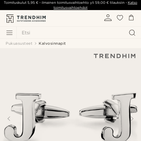
Toimituskulut
5,95 €
- ilmainen toimitusvaihtoehto yli
59,00 €
tilauksiin -
Katso
toimitusvaihtoehdot
Etsi
Pukuasusteet
Kalvosinnapit