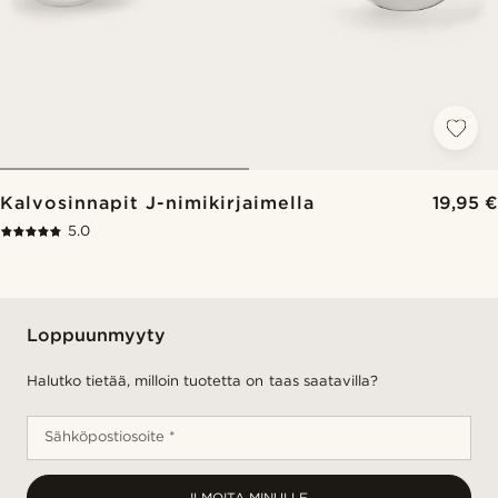
Kalvosinnapit J-nimikirjaimella
19,95 €
5.0
Loppuunmyyty
Halutko tietää, milloin tuotetta on taas saatavilla?
Sähköpostiosoite *
ILMOITA MINULLE