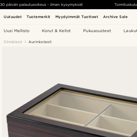
30 päivän palautusoikeus - ilman kysymyksiä!
Toimituskulu
Uutuudet
Tuotemerkit
Myydyimmät Tuotteet
Archive Sale
Uusi Mallisto
Korut & Kellot
Pukuasusteet
Lauku
Silmälasit
Aurinkolasit