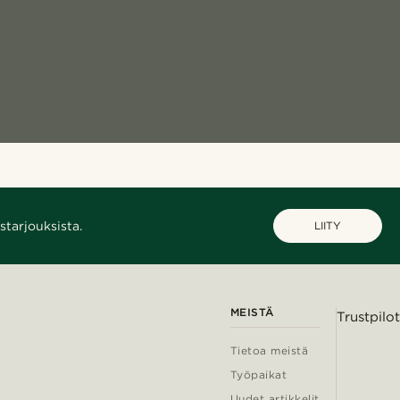
starjouksista.
LIITY
MEISTÄ
Trustpilot
Tietoa meistä
Työpaikat
Uudet artikkelit