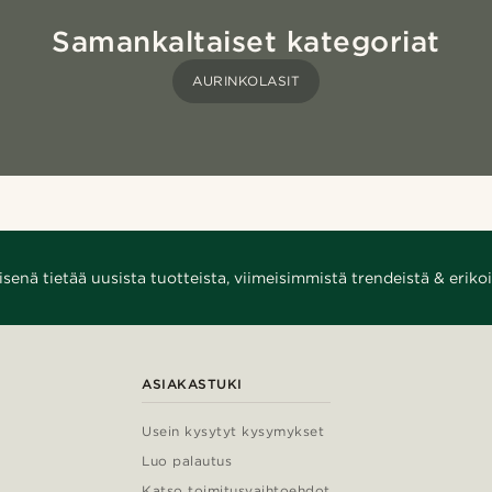
Samankaltaiset kategoriat
AURINKOLASIT
enä tietää uusista tuotteista, viimeisimmistä trendeistä & erikoi
ASIAKASTUKI
Usein kysytyt kysymykset
Luo palautus
Katso toimitusvaihtoehdot