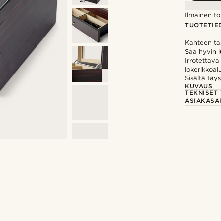
Ilmainen to
TUOTETIE
Kahteen ta
Saa hyvin 
Irrotettava
lokerikkoal
Sisältä täy
KUVAUS
TEKNISET 
ASIAKASA