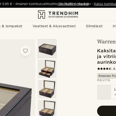
t
5,95 €
-
ilmainen toimitusvaihtoehto yli
Ota meihin yhteyttä
59,00 €
tilauksiin
-
Katso toimitu
t & lompakot
Vaatteet & Alusvaatteet
Silmälasit
H
Kaksita
ja vitri
aurinko
4
Ilmainen Po
PÄIVITÄ