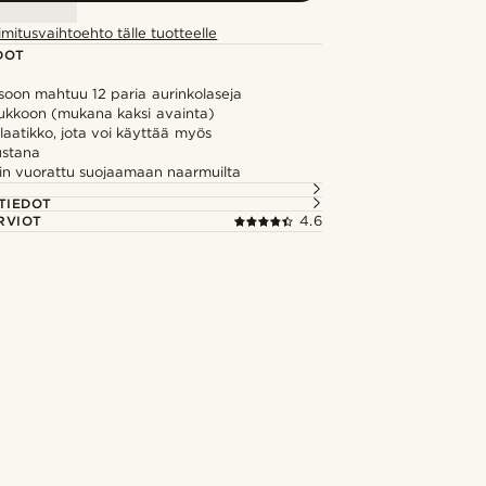
imitusvaihtoehto tälle tuotteelle
DOT
soon mahtuu 12 paria aurinkolaseja
lukkoon (mukana kaksi avainta)
 laatikko, jota voi käyttää myös
ustana
sin vuorattu suojaamaan naarmuilta
TIEDOT
RVIOT
4.6