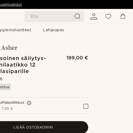
svaihtoehdot
Etsi
ygieniatuotteet
Lahjaopas
soinen säilytys-
199,00 €
inilaatikko 12
lasiparille
.6
stitus
Lahjapakkaus
+
7,95 €
LISÄÄ OSTOSKORIIN