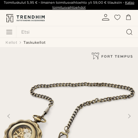
Toimituskulut
5,95 €
- ilmainen toimitusvaihtoehto yli
59,00 €
tilauksiin -
Katso
toimitusvaihtoehdot
Etsi
Kellot
Taskukellot