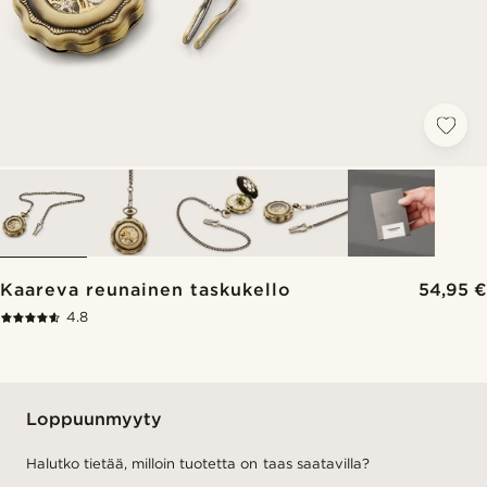
Kaareva reunainen taskukello
54,95 €
4.8
Loppuunmyyty
Halutko tietää, milloin tuotetta on taas saatavilla?