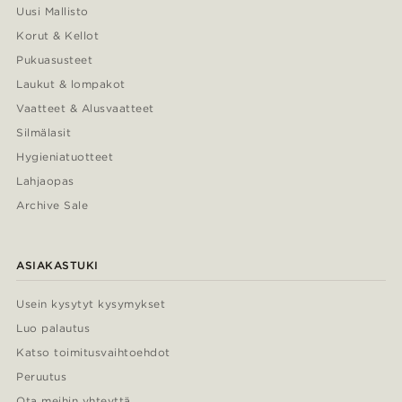
Uusi Mallisto
Korut & Kellot
Pukuasusteet
Laukut & lompakot
Vaatteet & Alusvaatteet
Silmälasit
Hygieniatuotteet
Lahjaopas
Archive Sale
ASIAKASTUKI
Usein kysytyt kysymykset
Luo palautus
Katso toimitusvaihtoehdot
Peruutus
Ota meihin yhteyttä