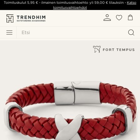
Toimituskulut
5,95 €
- ilmainen toimitusvaihtoehto yli
59,00 €
tilauksiin -
Katso
toimitusvaihtoehdot
Etsi