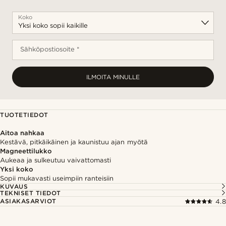
Koko
Sähköpostiosoite *
ILMOITA MINULLE
TUOTETIEDOT
Aitoa nahkaa
Kestävä, pitkäikäinen ja kaunistuu ajan myötä
Magneettilukko
Aukeaa ja sulkeutuu vaivattomasti
Yksi koko
Sopii mukavasti useimpiin ranteisiin
KUVAUS
TEKNISET TIEDOT
ASIAKASARVIOT
4.8