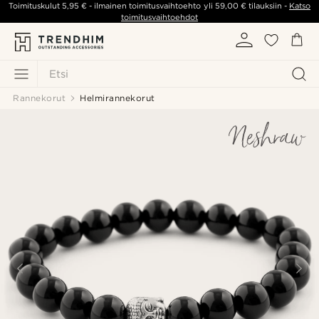
Toimituskulut
5,95 €
- ilmainen toimitusvaihtoehto yli
59,00 €
tilauksiin -
Katso
toimitusvaihtoehdot
Etsi
Rannekorut
Helmirannekorut