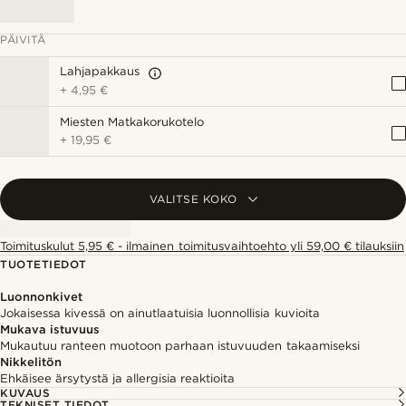
PÄIVITÄ
Lahjapakkaus
+
4,95 €
Miesten Matkakorukotelo
+
19,95 €
VALITSE KOKO
Toimituskulut 5,95 € - ilmainen toimitusvaihtoehto yli 59,00 € tilauksiin
TUOTETIEDOT
Luonnonkivet
Jokaisessa kivessä on ainutlaatuisia luonnollisia kuvioita
Mukava istuvuus
Mukautuu ranteen muotoon parhaan istuvuuden takaamiseksi
Nikkelitön
Ehkäisee ärsytystä ja allergisia reaktioita
KUVAUS
TEKNISET TIEDOT